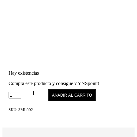
Hay existencias
Compra este producto y consigue
7
YNSpoint!
Passionate
AÑADIR AL CARRITO
Creamy
Kiss-
Lipstick
SKU:
3ML002
02
cantidad