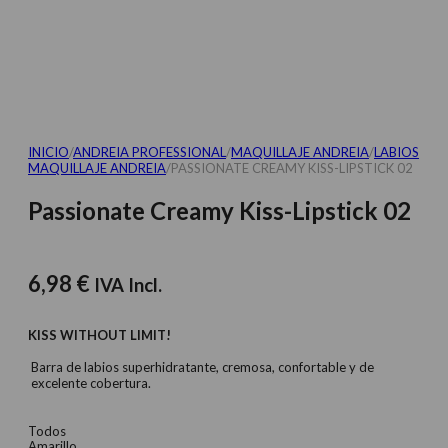
INICIO
/
ANDREIA PROFESSIONAL
/
MAQUILLAJE ANDREIA
/
LABIOS
MAQUILLAJE ANDREIA
/
PASSIONATE CREAMY KISS-LIPSTICK 02
Passionate Creamy Kiss-Lipstick 02
6,98
€
IVA Incl.
KISS WITHOUT LIMIT!
Barra de labios superhidratante, cremosa, confortable y de
excelente cobertura.
Todos
Amarillo