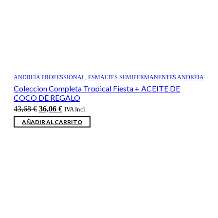
ANDREIA PROFESSIONAL
,
ESMALTES SEMIPERMANENTES ANDREIA
Coleccion Completa Tropical Fiesta + ACEITE DE
COCO DE REGALO
El
El
43,68
€
36,06
€
IVA Incl.
precio
precio
AÑADIR AL CARRITO
original
actual
era:
es:
43,68 €.
36,06 €.