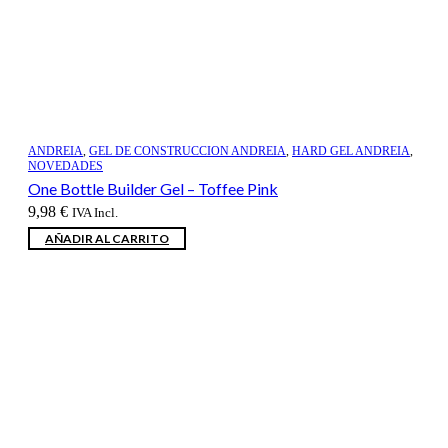
ANDREIA
,
GEL DE CONSTRUCCION ANDREIA
,
HARD GEL ANDREIA
,
NOVEDADES
One Bottle Builder Gel – Toffee Pink
9,98
€
IVA Incl.
AÑADIR AL CARRITO