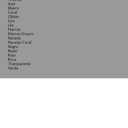
Azul
Blanco
Coral
Glitter
Gris
Lila
Marrón
Marron Oscuro
Naranja
Naranja-Coral
Negro
Nude
Rojo
Rosa
Transparente
Verde