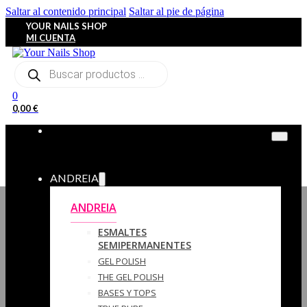
Saltar al contenido principal
Saltar al pie de página
YOUR NAILS SHOP
MI CUENTA
Búsqueda
de
productos
0
0,00
€
ANDREIA
ANDREIA
ESMALTES
SEMIPERMANENTES
GEL POLISH
THE GEL POLISH
BASES Y‎ TOPS