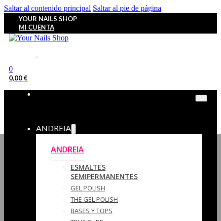
Saltar al contenido principal
Saltar al pie de página
YOUR NAILS SHOP
MI CUENTA
0
0,00
€
ANDREIA
ANDREIA
ESMALTES
SEMIPERMANENTES
GEL POLISH
THE GEL POLISH
BASES Y‎ TOPS