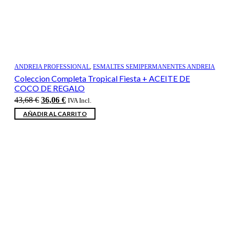
ANDREIA PROFESSIONAL
,
ESMALTES SEMIPERMANENTES ANDREIA
Coleccion Completa Tropical Fiesta + ACEITE DE
COCO DE REGALO
El
El
43,68
€
36,06
€
IVA Incl.
precio
precio
AÑADIR AL CARRITO
original
actual
era:
es:
43,68 €.
36,06 €.