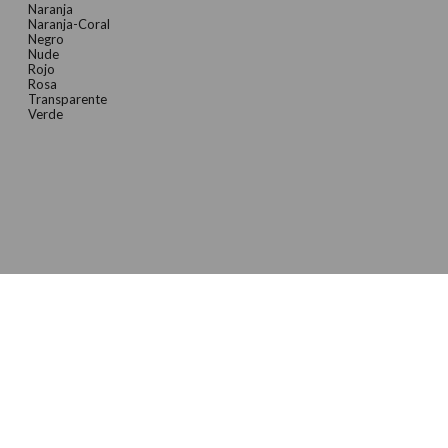
Naranja
Naranja-Coral
Negro
Nude
Rojo
Rosa
Transparente
Verde