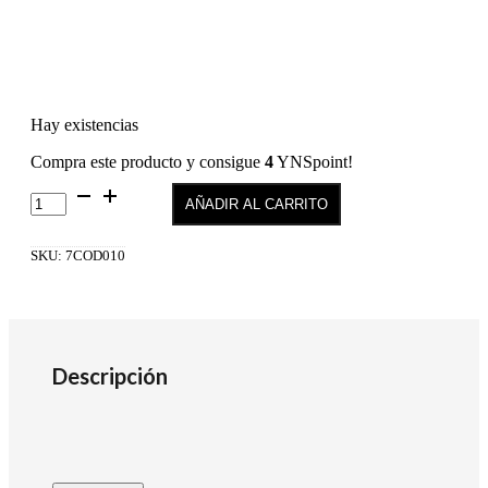
Hay existencias
Compra este producto y consigue
4
YNSpoint!
OXIDANTE
AÑADIR AL CARRITO
EN
CREMA
VEGANO
SKU:
7COD010
5
VOL.
1,5%
150ml
cantidad
Descripción