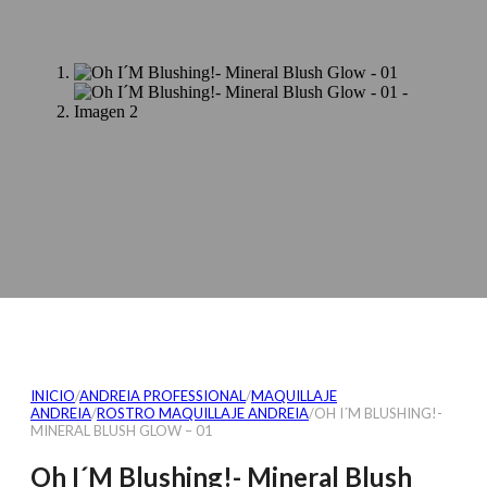
INICIO
/
ANDREIA PROFESSIONAL
/
MAQUILLAJE
ANDREIA
/
ROSTRO MAQUILLAJE ANDREIA
/
OH I´M BLUSHING!-
MINERAL BLUSH GLOW – 01
Oh I´M Blushing!- Mineral Blush