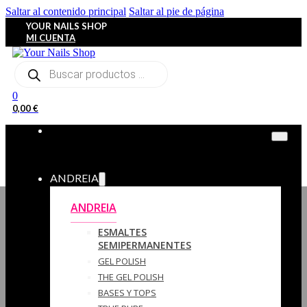
Saltar al contenido principal
Saltar al pie de página
YOUR NAILS SHOP
MI CUENTA
Búsqueda
de
productos
0
0,00
€
ANDREIA
ANDREIA
ESMALTES
SEMIPERMANENTES
GEL POLISH
THE GEL POLISH
BASES Y‎ TOPS