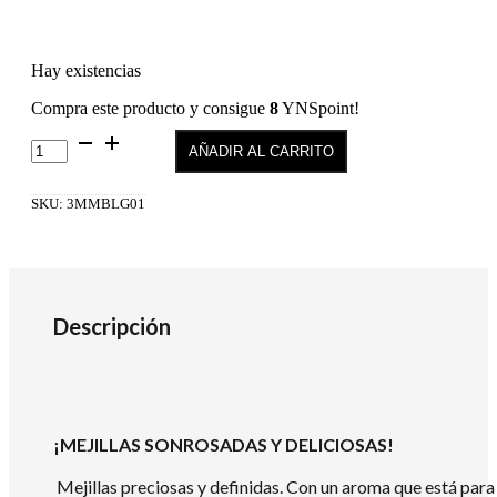
Hay existencias
Compra este producto y consigue
8
YNSpoint!
Oh
AÑADIR AL CARRITO
I
´M
Blushing!-
SKU:
3MMBLG01
Mineral
Blush
Glow
-
01
cantidad
Descripción
¡MEJILLAS SONROSADAS Y DELICIOSAS!
Mejillas preciosas y definidas. Con un aroma que está para 