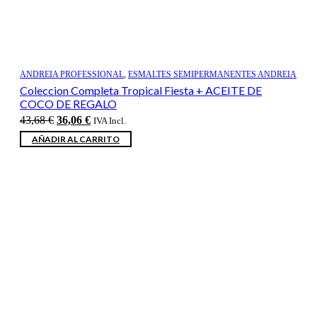
ANDREIA PROFESSIONAL
,
ESMALTES SEMIPERMANENTES ANDREIA
Coleccion Completa Tropical Fiesta + ACEITE DE
COCO DE REGALO
El
El
43,68
€
36,06
€
IVA Incl.
precio
precio
AÑADIR AL CARRITO
original
actual
era:
es:
43,68 €.
36,06 €.