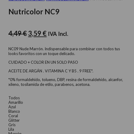
Nutricolor NC9
El
El
4,49
€
3,59
€
IVA Incl.
precio
precio
original
actual
NC09 Nude Marrón. Indispensable para combinar con todos tus
looks favoritos con un toque delicado.
era:
es:
CUIDADO + COLOR EN UN SOLO PASO
4,49 €.
3,59 €.
ACEITE DE ARGÁN . VITAMINA C Y B5 . 9 FREE*.
*0% formaldehído, tolueno, DBP, resina de formaldehído, alcanfor,
xileno, tosilamida de etilo, parabenos, acetona.
Todos
Amarillo
Azul
Blanco
Coral
Glitter
Gris
Lila
Marrón