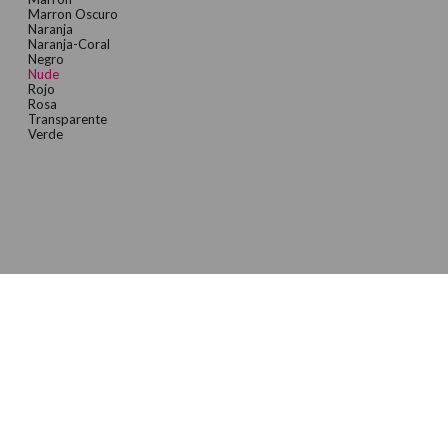
Marron Oscuro
Naranja
Naranja-Coral
Negro
Nude
Rojo
Rosa
Transparente
Verde