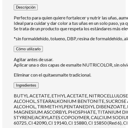
Descripción
Perfecto para quien quiere fortalecer y nutrir las uñas, aum
Ideal para cuidar y dar color a tus uñas en un solo paso, ya
Se trata de un producto que respeta los estándares más elev
*sin formaldehído, tolueno, DBP, resina de formaldehído, alc
Cómo utilizarlo
Agitar antes de usar.
Aplicar una o dos capas de esmalte NUTRICOLOR, sin olvidar 
Eliminar con el quitaesmalte tradicional.
Ingredientes
BUTYL ACETATE, ETHYL ACETATE, NITROCELLULOSE
ALCOHOL, STEARALKONIUM BENTONITE, SUCROSE A
ALCOHOL, TRIMETHYLPENTANEDIYL DIBENZOATE, PH
MAGNESIUM ASCORBYL PHOSPHATE, TITANIUM DIOX
STYRENE/ACRYLATES COPOLYMER, CALCIUM SODIUM BOROSIL
60725, CI 42090, CI 19140, CI 15880, CI 15850 (Red 6), CI