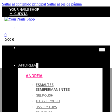
Saltar al contenido principal
Saltar al pie de página
YOUR NAILS SHOP
MI CUENTA
0
0,00
€
ANDREIA
ANDREIA
ESMALTES
SEMIPERMANENTES
GEL POLISH
THE GEL POLISH
BASES Y‎ TOPS