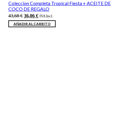
Coleccion Completa Tropical Fiesta + ACEITE DE
COCO DE REGALO
El
El
43,68
€
36,06
€
IVA Incl.
precio
precio
AÑADIR AL CARRITO
original
actual
era:
es:
43,68 €.
36,06 €.