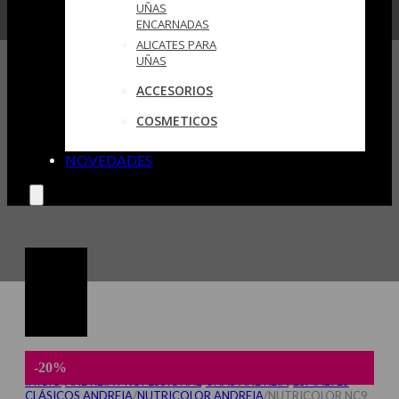
UÑAS
ENCARNADAS
ALICATES PARA
UÑAS
ACCESORIOS
COSMETICOS
NOVEDADES
-20%
INICIO
/
ANDREIA PROFESSIONAL
/
UÑAS ANDREIA
/
ESMALTES
CLÁSICOS ANDREIA
/
NUTRICOLOR ANDREIA
/
NUTRICOLOR NC9