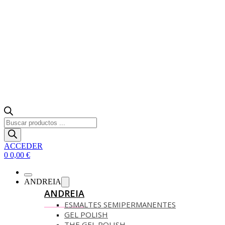
Búsqueda
de
productos
ACCEDER
0
0,00
€
ANDREIA
ANDREIA
ESMALTES SEMIPERMANENTES
GEL POLISH
THE GEL POLISH