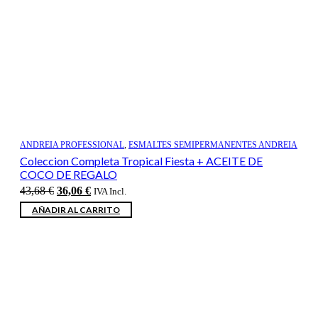
ANDREIA PROFESSIONAL
,
ESMALTES SEMIPERMANENTES ANDREIA
Coleccion Completa Tropical Fiesta + ACEITE DE
COCO DE REGALO
El
El
43,68
€
36,06
€
IVA Incl.
precio
precio
AÑADIR AL CARRITO
original
actual
era:
es:
43,68 €.
36,06 €.