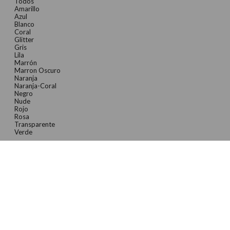
Todos
Amarillo
Azul
Blanco
Coral
Glitter
Gris
Lila
Marrón
Marron Oscuro
Naranja
Naranja-Coral
Negro
Nude
Rojo
Rosa
Transparente
Verde