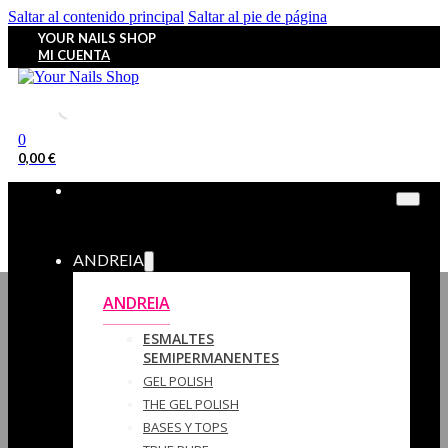
Saltar al contenido principal
Saltar al pie de página
YOUR NAILS SHOP
MI CUENTA
0
0,00
€
ANDREIA
ANDREIA
ESMALTES
SEMIPERMANENTES
GEL POLISH
THE GEL POLISH
BASES Y‎ TOPS