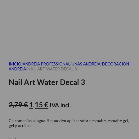
INICIO
/
ANDREIA PROFESSIONAL
/
UÑAS ANDREIA
/
DECORACION
ANDREIA
/
NAIL ART WATER DECAL 3
Nail Art Water Decal 3
El
El
2,79
€
1,15
€
IVA Incl.
precio
precio
original
actual
Calcomanías al agua. Se pueden aplicar sobre esmalte, esmalte gel,
gel y acrílico.
era:
es:
2,79 €.
1,15 €.