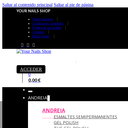
Saltar al contenido principal
Saltar al pie de página
YOUR NAILS SHOP
Sobre nosotros
Condiciones Generales
Política de privacidad
Contacto
Black Friday
ACCEDER
0
0,00
€
ANDREIA
ANDREIA
ESMALTES SEMIPERMANENTES
GEL POLISH