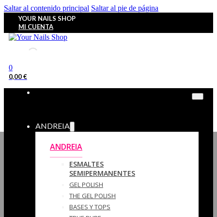
Saltar al contenido principal
Saltar al pie de página
YOUR NAILS SHOP
MI CUENTA
0
0,00
€
ANDREIA
ANDREIA
ESMALTES
SEMIPERMANENTES
GEL POLISH
THE GEL POLISH
BASES Y‎ TOPS