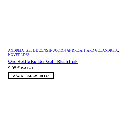
ANDREIA
,
GEL DE CONSTRUCCION ANDREIA
,
HARD GEL ANDREIA
,
NOVEDADES
One Bottle Builder Gel – Blush Pink
9,98
€
IVA Incl.
AÑADIR AL CARRITO