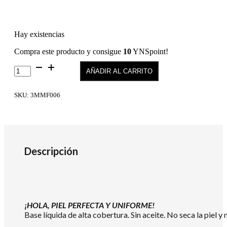
Hay existencias
Compra este producto y consigue
10
YNSpoint!
MATTIFY
AÑADIR AL CARRITO
ME
/
MATTE
SKU:
3MMF006
FOUNDATION
06
cantidad
Descripción
¡HOLA, PIEL PERFECTA Y UNIFORME!
Base líquida de alta cobertura. Sin aceite. No seca la piel 