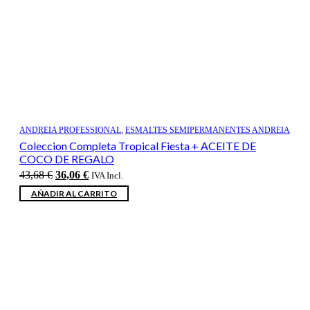
ANDREIA PROFESSIONAL
,
ESMALTES SEMIPERMANENTES ANDREIA
Coleccion Completa Tropical Fiesta + ACEITE DE
COCO DE REGALO
El
El
43,68
€
36,06
€
IVA Incl.
precio
precio
AÑADIR AL CARRITO
original
actual
era:
es:
43,68 €.
36,06 €.