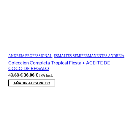
ANDREIA PROFESSIONAL
,
ESMALTES SEMIPERMANENTES ANDREIA
Coleccion Completa Tropical Fiesta + ACEITE DE
COCO DE REGALO
El
El
43,68
€
36,06
€
IVA Incl.
precio
precio
AÑADIR AL CARRITO
original
actual
era:
es:
43,68 €.
36,06 €.