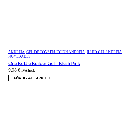
ANDREIA
,
GEL DE CONSTRUCCION ANDREIA
,
HARD GEL ANDREIA
,
NOVEDADES
One Bottle Builder Gel – Blush Pink
9,98
€
IVA Incl.
AÑADIR AL CARRITO