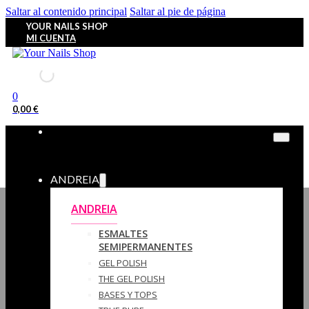
Saltar al contenido principal
Saltar al pie de página
YOUR NAILS SHOP
MI CUENTA
0
0,00
€
ANDREIA
ANDREIA
ESMALTES
SEMIPERMANENTES
GEL POLISH
THE GEL POLISH
BASES Y‎ TOPS