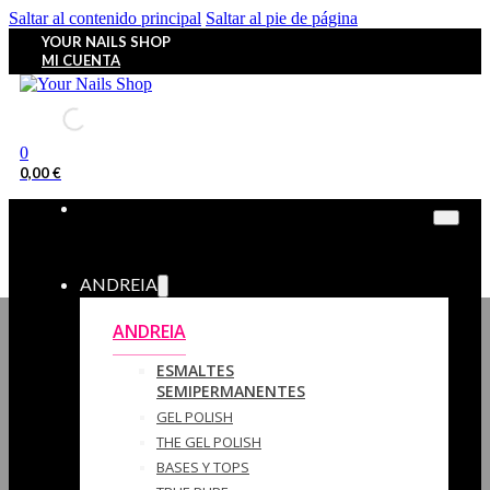
Saltar al contenido principal
Saltar al pie de página
YOUR NAILS SHOP
MI CUENTA
0
0,00
€
ANDREIA
ANDREIA
ESMALTES
SEMIPERMANENTES
GEL POLISH
THE GEL POLISH
BASES Y‎ TOPS