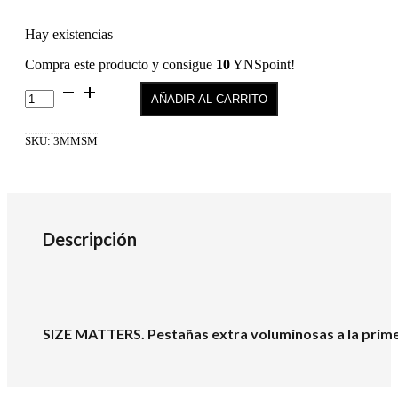
Hay existencias
Compra este producto y consigue
10
YNSpoint!
Mascara
AÑADIR AL CARRITO
Pestañas
Andreia
SIZE
SKU:
3MMSM
MATTERS
cantidad
Descripción
SIZE MATTERS. Pestañas extra voluminosas a la prime