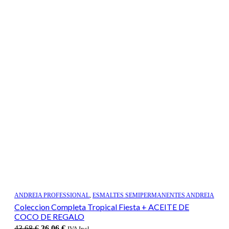
ANDREIA PROFESSIONAL
,
ESMALTES SEMIPERMANENTES ANDREIA
Coleccion Completa Tropical Fiesta + ACEITE DE
COCO DE REGALO
El
El
43,68
€
36,06
€
IVA Incl.