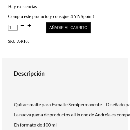
Hay existencias
Compra este producto y consigue
4
YNSpoint!
LIQUIDO
AÑADIR AL CARRITO
ALL
IN
ONE
SKU:
A-R100
REMOVER
ANDREIA
100ml
cantidad
Descripción
Quitaesmalte para Esmalte Semipermanente – Diseñado para
La nueva gama de productos all in one de Andreia es compa
En formato de 100 ml