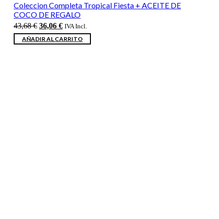
Coleccion Completa Tropical Fiesta + ACEITE DE
COCO DE REGALO
El
El
43,68
€
36,06
€
IVA Incl.
precio
precio
AÑADIR AL CARRITO
original
actual
era:
es:
43,68 €.
36,06 €.