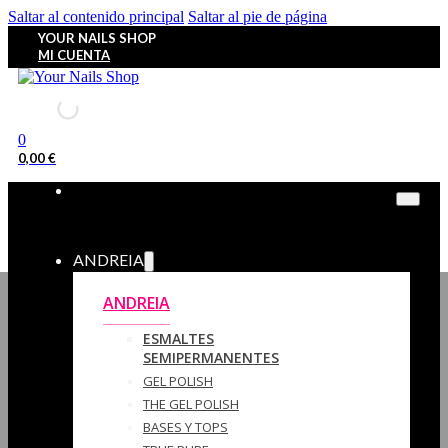
Saltar al contenido principal
Saltar al pie de página
YOUR NAILS SHOP
MI CUENTA
0
0,00
€
ANDREIA
ANDREIA
ESMALTES
SEMIPERMANENTES
GEL POLISH
THE GEL POLISH
BASES Y‎ TOPS