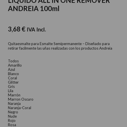
LIQUIDO ALL IN ONE REMOVER
ANDREIA 100ml
3,68
€
IVA Incl.
Quitaesmalte para Esmalte Semipermanente – Diseñado para
retirar facilmente las uñas realizadas con los productos Andreia
Todos
Amarillo
Azul
Blanco
Coral
Glitter
Gris
Lila
Marrón
Marron Oscuro
Naranja
Naranja-Coral
Negro
Nude
Rojo
Rosa