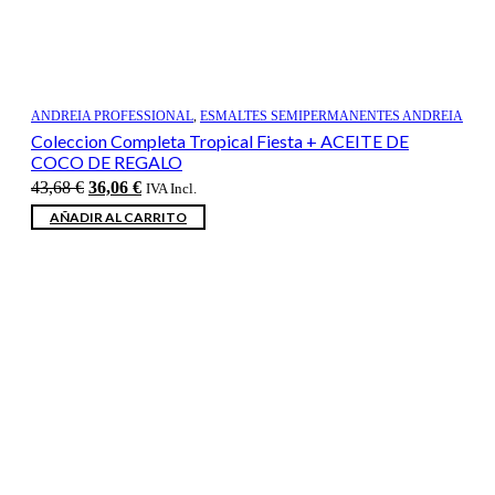
ANDREIA PROFESSIONAL
,
ESMALTES SEMIPERMANENTES ANDREIA
Coleccion Completa Tropical Fiesta + ACEITE DE
COCO DE REGALO
El
El
43,68
€
36,06
€
IVA Incl.
precio
precio
AÑADIR AL CARRITO
original
actual
era:
es:
43,68 €.
36,06 €.