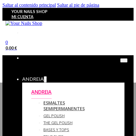
Saltar al contenido principal
Saltar al pie de página
YOUR NAILS SHOP
MI CUENTA
0
0,00
€
ANDREIA
ANDREIA
ESMALTES
SEMIPERMANENTES
GEL POLISH
THE GEL POLISH
BASES Y‎ TOPS