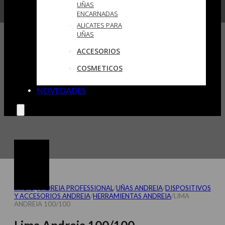
UÑAS
ENCARNADAS
ALICATES PARA
UÑAS
ACCESORIOS
COSMETICOS
NOVEDADES
INICIO
/
ANDREIA PROFESSIONAL
/
UÑAS ANDREIA
/
DISPOSITIVOS
Y ACCESORIOS ANDREIA
/
HERRAMIENTAS ANDREIA
/
LIMA
ANDREIA 100/100