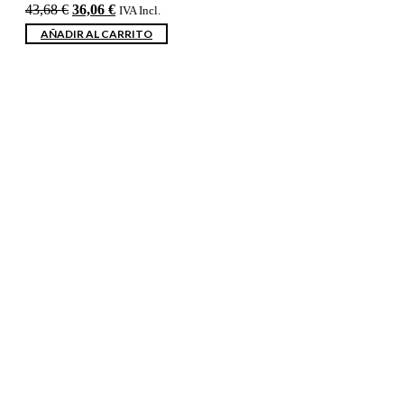
El
El
43,68
€
36,06
€
IVA Incl.
precio
precio
AÑADIR AL CARRITO
original
actual
era:
es:
43,68 €.
36,06 €.