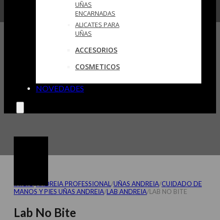
UÑAS
ENCARNADAS
ALICATES PARA
UÑAS
ACCESORIOS
COSMETICOS
NOVEDADES
INICIO
/
ANDREIA PROFESSIONAL
/
UÑAS ANDREIA
/
CUIDADO DE
MANOS Y PIES UÑAS ANDREIA
/
LAB ANDREIA
/
LAB NO BITE
Lab No Bite