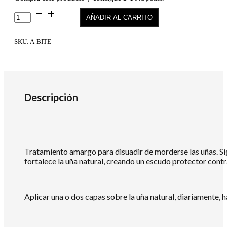
Lab
AÑADIR AL CARRITO
No
Bite
cantidad
SKU:
A-BITE
Descripción
Tratamiento amargo para disuadir de morderse las uñas. Sigu
fortalece la uña natural, creando un escudo protector contr
Aplicar una o dos capas sobre la uña natural, diariamente, 