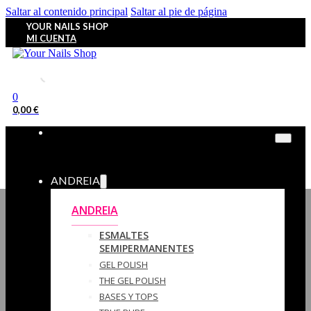
Saltar al contenido principal
Saltar al pie de página
YOUR NAILS SHOP
MI CUENTA
0
0,00
€
ANDREIA
ANDREIA
ESMALTES
SEMIPERMANENTES
GEL POLISH
THE GEL POLISH
BASES Y‎ TOPS