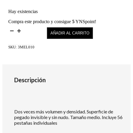
Hay existencias
Compra este producto y consigue
5
YNSpoint!
KNOT-
AÑADIR AL CARRITO
FREE
DOUBLE
FLARE
SKU:
3MEL010
MEDIUM
cantidad
Descripción
Dos veces más volumen y densidad. Superficie de
pegado invisible y sin nudo. Tamaño medio. Incluye 56
pestañas individuales