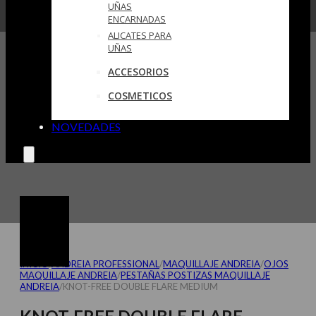
UÑAS
ENCARNADAS
ALICATES PARA
UÑAS
ACCESORIOS
COSMETICOS
NOVEDADES
INICIO
/
ANDREIA PROFESSIONAL
/
MAQUILLAJE ANDREIA
/
OJOS
MAQUILLAJE ANDREIA
/
PESTAÑAS POSTIZAS MAQUILLAJE
ANDREIA
/
KNOT-FREE DOUBLE FLARE MEDIUM