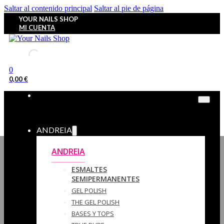
Saltar al contenido principal
Saltar al pie de página
YOUR NAILS SHOP
MI CUENTA
0
0,00
€
ANDREIA
ANDREIA
ESMALTES
SEMIPERMANENTES
GEL POLISH
THE GEL POLISH
BASES Y‎ TOPS