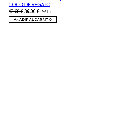
COCO DE REGALO
El
El
43,68
€
36,06
€
IVA Incl.
precio
precio
AÑADIR AL CARRITO
original
actual
era:
es:
43,68 €.
36,06 €.