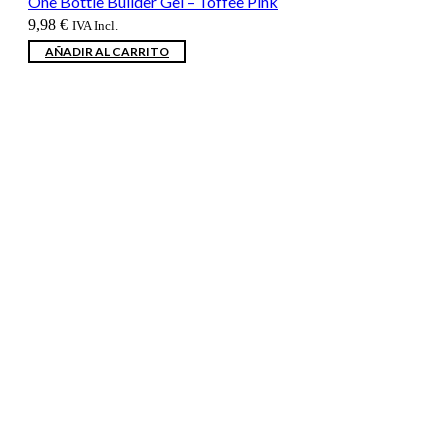
One Bottle Builder Gel – Toffee Pink
9,98
€
IVA Incl.
AÑADIR AL CARRITO