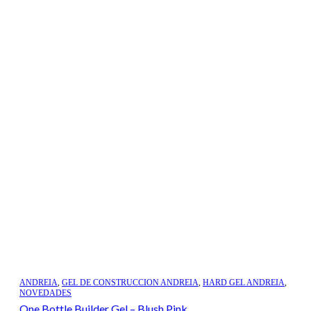
ANDREIA
,
GEL DE CONSTRUCCION ANDREIA
,
HARD GEL ANDREIA
,
NOVEDADES
One Bottle Builder Gel – Blush Pink