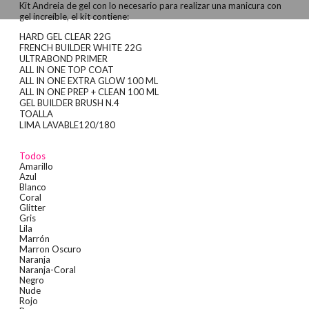
Kit Andreia de gel con lo necesario para realizar una manicura con
gel increíble, el kit contiene:
HARD GEL CLEAR 22G
FRENCH BUILDER WHITE 22G
ULTRABOND PRIMER
ALL IN ONE TOP COAT
ALL IN ONE EXTRA GLOW 100 ML
ALL IN ONE PREP + CLEAN 100 ML
GEL BUILDER BRUSH N.4
TOALLA
LIMA LAVABLE120/180
Todos
Amarillo
Azul
Blanco
Coral
Glitter
Gris
Lila
Marrón
Marron Oscuro
Naranja
Naranja-Coral
Negro
Nude
Rojo