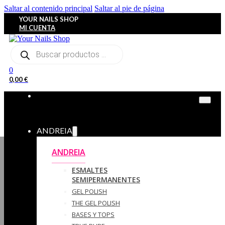
Saltar al contenido principal
Saltar al pie de página
YOUR NAILS SHOP
MI CUENTA
Búsqueda
de
productos
0
0,00
€
ANDREIA
ANDREIA
ESMALTES
SEMIPERMANENTES
GEL POLISH
THE GEL POLISH
BASES Y‎ TOPS