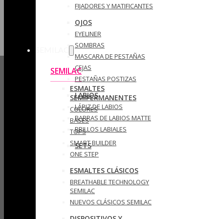
FIJADORES Y MATIFICANTES
OJOS
EYELINER
SOMBRAS
SEMILAC
MASCARA DE PESTAÑAS
CEJAS
SEMILAC
PESTAÑAS POSTIZAS
ESMALTES
LABIOS
SEMIPERMANENTES
LÁPIZ DE LABIOS
COLORES
BARRAS DE LABIOS MATTE
BASES
BRILLOS LABIALES
TOPS
SMART BUILDER
SETS
ONE STEP
ESMALTES CLÁSICOS
BREATHABLE TECHNOLOGY
SEMILAC
NUEVOS CLÁSICOS SEMILAC
DISPOSITIVOS Y