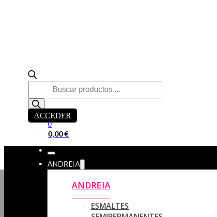
Búsqueda
de
productos
ACCEDER
0
0,00
€
ANDREIA
ANDREIA
ESMALTES
SEMIPERMANENTES