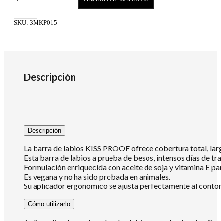
Proof
Magnetic
15
SKU:
3MKP015
cantidad
Descripción
Descripción
La barra de labios KISS PROOF ofrece cobertura total, larga
Esta barra de labios a prueba de besos, intensos días de tr
Formulación enriquecida con aceite de soja y vitamina E pa
Es vegana y no ha sido probada en animales.
Su aplicador ergonómico se ajusta perfectamente al contorn
Cómo utilizarlo