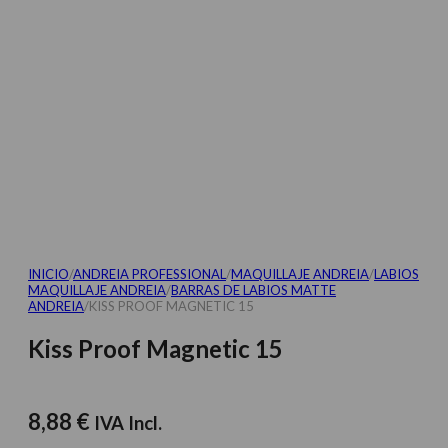
INICIO
/
ANDREIA PROFESSIONAL
/
MAQUILLAJE ANDREIA
/
LABIOS
MAQUILLAJE ANDREIA
/
BARRAS DE LABIOS MATTE
ANDREIA
/
KISS PROOF MAGNETIC 15
Kiss Proof Magnetic 15
8,88
€
IVA Incl.