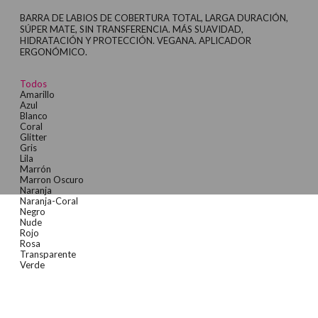
BARRA DE LABIOS DE COBERTURA TOTAL, LARGA DURACIÓN,
SÚPER MATE, SIN TRANSFERENCIA. MÁS SUAVIDAD,
HIDRATACIÓN Y PROTECCIÓN. VEGANA. APLICADOR
ERGONÓMICO.
Todos
Amarillo
Azul
Blanco
Coral
Glitter
Gris
Lila
Marrón
Marron Oscuro
Naranja
Naranja-Coral
Negro
Nude
Rojo
Rosa
Transparente
Verde