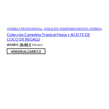
ANDREIA PROFESSIONAL
,
ESMALTES SEMIPERMANENTES ANDREIA
Coleccion Completa Tropical Fiesta + ACEITE DE
COCO DE REGALO
El
El
43,68
€
36,06
€
IVA Incl.
precio
precio
AÑADIR AL CARRITO
original
actual
era:
es:
43,68 €.
36,06 €.