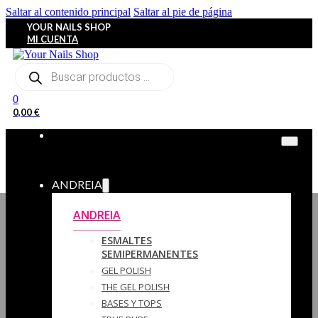
Saltar al contenido principal
Saltar al pie de página
YOUR NAILS SHOP
MI CUENTA
Búsqueda
de
productos
0
0,00
€
ANDREIA
ANDREIA
ESMALTES
SEMIPERMANENTES
GEL POLISH
THE GEL POLISH
BASES Y‎ TOPS