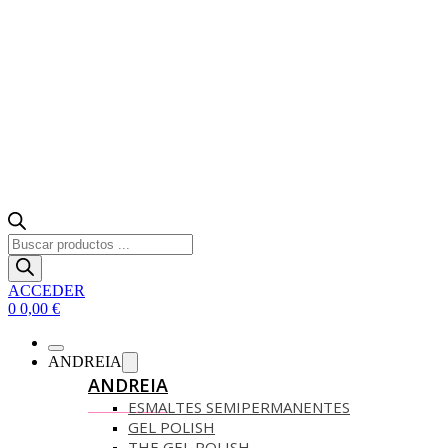
Búsqueda
de
productos
ACCEDER
0
0,00
€
ANDREIA
ANDREIA
ESMALTES SEMIPERMANENTES
GEL POLISH
THE GEL POLISH