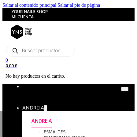
Saltar al contenido principal
Saltar al pie de página
YOUR NAILS SHOP
MI CUENTA
Búsqueda
de
productos
0
0,00
€
No hay productos en el carrito.
ANDREIA
ANDREIA
ESMALTES