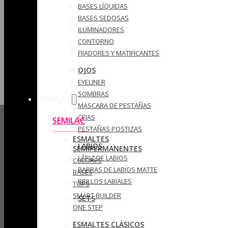
BASES LÍQUIDAS
BASES SEDOSAS
ILUMINADORES
CONTORNO
FIJADORES Y MATIFICANTES
OJOS
EYELINER
SOMBRAS
SEMILAC
MASCARA DE PESTAÑAS
CEJAS
SEMILAC
PESTAÑAS POSTIZAS
ESMALTES
LABIOS
SEMIPERMANENTES
LÁPIZ DE LABIOS
COLORES
BARRAS DE LABIOS MATTE
BASES
BRILLOS LABIALES
TOPS
SMART BUILDER
SETS
ONE STEP
ESMALTES CLÁSICOS