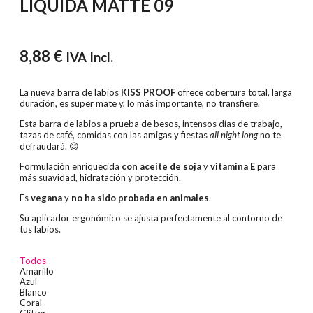
LÍQUIDA MATTE 09
8,88
€
IVA Incl.
La nueva barra de labios
KISS PROOF
ofrece cobertura total, larga
duración, es super mate y, lo más importante, no transfiere.
Esta barra de labios a prueba de besos, intensos días de trabajo,
tazas de café, comidas con las amigas y fiestas
all night long
no te
defraudará.
😊
Formulación enriquecida
con aceite de soja
y
vitamina E
para
más suavidad, hidratación y protección.
Es
vegana
y
no ha sido probada en animales
.
Su aplicador ergonómico se ajusta perfectamente al contorno de
tus labios.
Todos
Amarillo
Azul
Blanco
Coral
Glitter