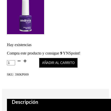
Hay existencias
Compra este producto y consigue
9
YNSpoint!
KISS
AÑADIR AL CARRITO
PROOF
–
BARRA
SKU:
3MKP009
DE
LABIOS
LÍQUIDA
MATTE
09
cantidad
Descripción