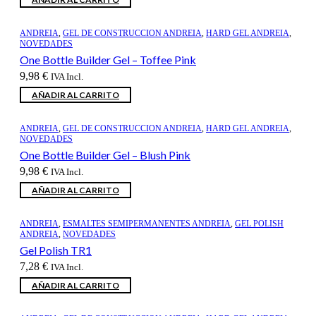
original
actual
era:
es:
43,68 €.
36,06 €.
ANDREIA
,
GEL DE CONSTRUCCION ANDREIA
,
HARD GEL ANDREIA
,
NOVEDADES
One Bottle Builder Gel – Toffee Pink
9,98
€
IVA Incl.
AÑADIR AL CARRITO
ANDREIA
,
GEL DE CONSTRUCCION ANDREIA
,
HARD GEL ANDREIA
,
NOVEDADES
One Bottle Builder Gel – Blush Pink
9,98
€
IVA Incl.
AÑADIR AL CARRITO
ANDREIA
,
ESMALTES SEMIPERMANENTES ANDREIA
,
GEL POLISH
ANDREIA
,
NOVEDADES
Gel Polish TR1
7,28
€
IVA Incl.
AÑADIR AL CARRITO