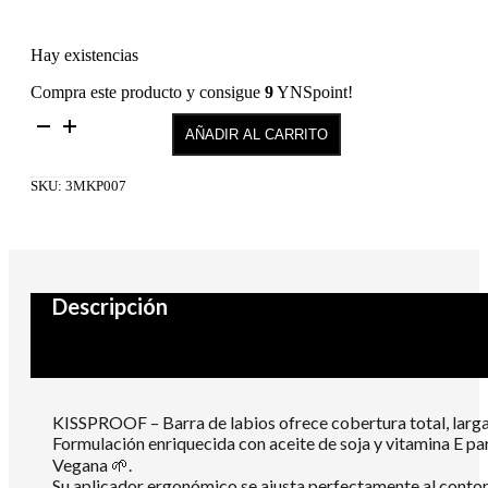
Hay existencias
Compra este producto y consigue
9
YNSpoint!
KISS
AÑADIR AL CARRITO
PROOF
–
BARRA
SKU:
3MKP007
DE
LABIOS
LÍQUIDA
MATTE
07
cantidad
Descripción
KISSPROOF – Barra de labios ofrece cobertura total, larga 
Formulación enriquecida con aceite de soja y vitamina E pa
Vegana 🌱.
Su aplicador ergonómico se ajusta perfectamente al contorn