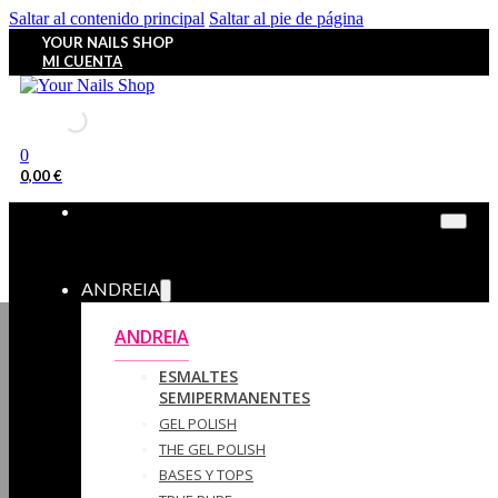
Saltar al contenido principal
Saltar al pie de página
YOUR NAILS SHOP
MI CUENTA
0
0,00
€
ANDREIA
ANDREIA
ESMALTES
SEMIPERMANENTES
GEL POLISH
THE GEL POLISH
BASES Y‎ TOPS