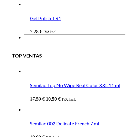
Gel Polish TR1
7,28
€
IVA Incl.
TOP VENTAS
Semilac Top No Wipe Real Color XXL 11 ml
El
El
17,50
€
10,50
€
IVA Incl.
precio
precio
original
actual
era:
es:
17,50 €.
10,50 €.
Semilac 002 Delicate French 7 ml