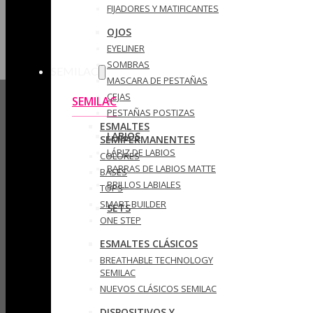
FIJADORES Y MATIFICANTES
OJOS
EYELINER
SOMBRAS
SEMILAC
MASCARA DE PESTAÑAS
CEJAS
SEMILAC
PESTAÑAS POSTIZAS
ESMALTES
LABIOS
SEMIPERMANENTES
LÁPIZ DE LABIOS
COLORES
BARRAS DE LABIOS MATTE
BASES
BRILLOS LABIALES
TOPS
SMART BUILDER
SETS
ONE STEP
ESMALTES CLÁSICOS
BREATHABLE TECHNOLOGY
SEMILAC
NUEVOS CLÁSICOS SEMILAC
DISPOSITIVOS Y