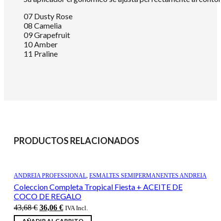
07 Dusty Rose
08 Camelia
09 Grapefruit
10 Amber
11 Praline
PRODUCTOS RELACIONADOS
ANDREIA PROFESSIONAL
,
ESMALTES SEMIPERMANENTES ANDREIA
Coleccion Completa Tropical Fiesta + ACEITE DE
COCO DE REGALO
El
El
43,68
€
36,06
€
IVA Incl.
precio
precio
AÑADIR AL CARRITO