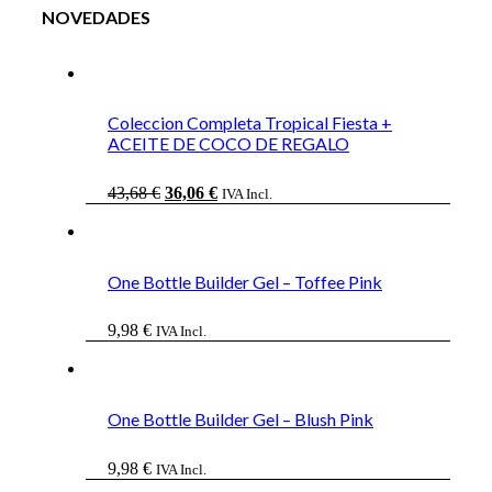
NOVEDADES
Coleccion Completa Tropical Fiesta +
ACEITE DE COCO DE REGALO
El
El
43,68
€
36,06
€
IVA Incl.
precio
precio
original
actual
era:
es:
43,68 €.
36,06 €.
One Bottle Builder Gel – Toffee Pink
9,98
€
IVA Incl.
One Bottle Builder Gel – Blush Pink
9,98
€
IVA Incl.