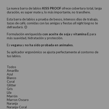
La nueva barra de labios
KISS PROOF
ofrece cobertura total, larga
duración, es super mate y, lo más importante, no transfiere.
Esta barra de labios a prueba de besos, intensos días de trabajo,
tazas de café, comidas con las amigas y fiestas
all night long
no te
defraudará.
😊
Formulación enriquecida
con aceite de soja
y
vitamina E
para
más suavidad, hidratación y protección.
Es
vegana
y
no ha sido probada en animales
.
Su aplicador ergonómico se ajusta perfectamente al contorno de
tus labios.
Todos
Amarillo
Azul
Blanco
Coral
Glitter
Gris
Lila
Marrón
Marron Oscuro
Naranja
Naranja-Coral