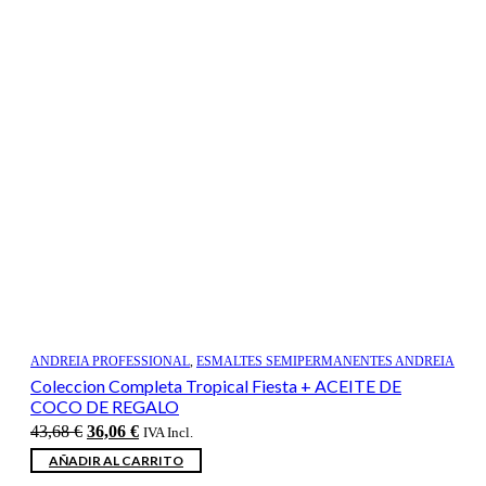
ANDREIA PROFESSIONAL
,
ESMALTES SEMIPERMANENTES ANDREIA
Coleccion Completa Tropical Fiesta + ACEITE DE
COCO DE REGALO
El
El
43,68
€
36,06
€
IVA Incl.
precio
precio
AÑADIR AL CARRITO
original
actual