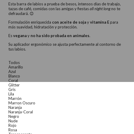
Esta barra de labios a prueba de besos, intensos días de trabajo,
tazas de café, comidas con las amigas y fiestas
all night long
no te
defraudará.
😊
Formulación enriquecida
con aceite de soja
y
vitamina E
para
más suavidad, hidratación y protección.
Es
vegana
y
no ha sido probada en animales
.
Su aplicador ergonómico se ajusta perfectamente al contorno de
tus labios.
Todos
Amarillo
Azul
Blanco
Coral
Glitter
Gris
Lila
Marrón
Marron Oscuro
Naranja
Naranja-Coral
Negro
Nude
Rojo
Rosa