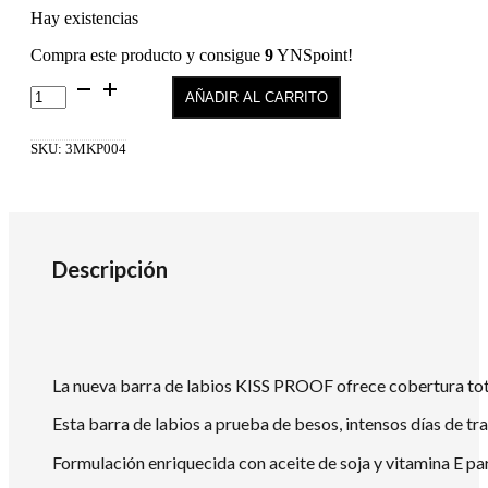
Hay existencias
Compra este producto y consigue
9
YNSpoint!
KISS
AÑADIR AL CARRITO
PROOF
–
BARRA
SKU:
3MKP004
DE
LABIOS
LÍQUIDA
MATTE
04
cantidad
Descripción
La nueva barra de labios KISS PROOF ofrece cobertura total,
Esta barra de labios a prueba de besos, intensos días de tr
Formulación enriquecida con aceite de soja y vitamina E pa