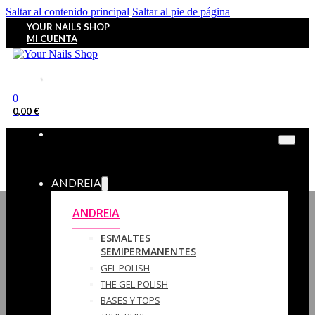
Saltar al contenido principal
Saltar al pie de página
YOUR NAILS SHOP
MI CUENTA
0
0,00
€
ANDREIA
ANDREIA
ESMALTES
SEMIPERMANENTES
GEL POLISH
THE GEL POLISH
BASES Y‎ TOPS