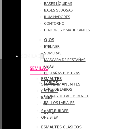
BASES LÍQUIDAS
BASES SEDOSAS
ILUMINADORES
CONTORNO
FIJADORES Y MATIFICANTES
OJOS
EYELINER
SOMBRAS
SEMILAC
MASCARA DE PESTAÑAS
CEJAS
SEMILAC
PESTAÑAS POSTIZAS
ESMALTES
LABIOS
SEMIPERMANENTES
LÁPIZ DE LABIOS
COLORES
BARRAS DE LABIOS MATTE
BASES
BRILLOS LABIALES
TOPS
SMART BUILDER
SETS
ONE STEP
ESMALTES CLÁSICOS