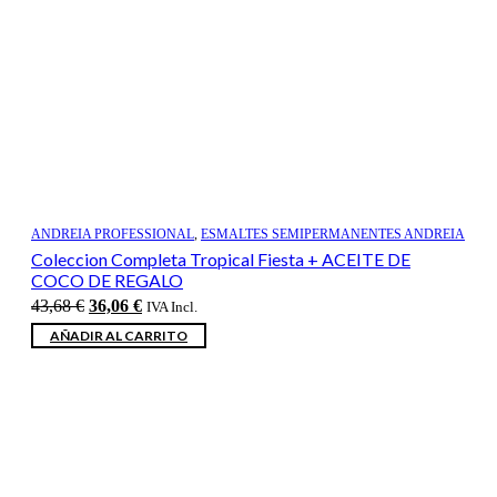
ANDREIA PROFESSIONAL
,
ESMALTES SEMIPERMANENTES ANDREIA
Coleccion Completa Tropical Fiesta + ACEITE DE
COCO DE REGALO
El
El
43,68
€
36,06
€
IVA Incl.
precio
precio
AÑADIR AL CARRITO
original
actual
era:
es:
43,68 €.
36,06 €.