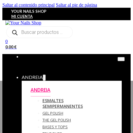
Saltar al contenido principal
Saltar al pie de página
YOUR NAILS SHOP
MI CUENTA
Búsqueda
de
productos
0
0,00
€
ANDREIA
ANDREIA
ESMALTES
SEMIPERMANENTES
GEL POLISH
THE GEL POLISH
BASES Y‎ TOPS