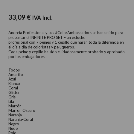
33,09
€
IVA Incl.
Andreia Professional y sus #ColorAmbassadors se han unido para
presentar el INFINITE PRO SET – un estuche
profesional con 7 peines y 1 cepillo que harán toda la diferencia en
el día a día de coloristas y peluqueros.
Cada peine y cepillo ha sido cuidadosamente probado y aprobado
por los embajadores.
Todos
Amarillo
Azul
Blanco
Coral
Glitter
Gris
Lila
Marrón
Marron Oscuro
Naranja
Naranja-Coral
Negro
Nude
Rojo