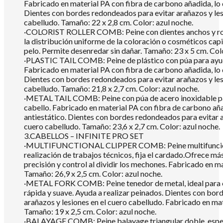
Fabricado en material PA con fibra de carbono añadida, lo q
Dientes con bordes redondeados para evitar arañazos y les
cabelludo. Tamaño: 22 x 2,8 cm. Color: azul noche.
·COLORIST ROLLER COMB: Peine con dientes anchos y rodil
la distribución uniforme de la coloración o cosméticos capil
pelo. Permite desenredar sin dañar. Tamaño: 23 x 5 cm. Colo
·PLASTIC TAIL COMB: Peine de plástico con púa para ayuda
Fabricado en material PA con fibra de carbono añadida, lo q
Dientes con bordes redondeados para evitar arañazos y les
cabelludo. Tamaño: 21,8 x 2,7 cm. Color: azul noche.
·METAL TAIL COMB: Peine con púa de acero inoxidable par
cabello. Fabricado en material PA con fibra de carbono aña
antiestático. Dientes con bordes redondeados para evitar a
cuero cabelludo. Tamaño: 23,6 x 2,7 cm. Color: azul noche.
3.CABELLOS – INFINITE PRO SET
·MULTIFUNCTIONAL CLIPPER COMB: Peine multifuncional 
realización de trabajos técnicos, fija el cardado.Ofrece más
precisión y control al dividir los mechones. Fabricado en m
Tamaño: 26,9 x 2,5 cm. Color: azul noche.
·METAL FORK COMB: Peine tenedor de metal, ideal para c
rápida y suave. Ayuda a realizar peinados. Dientes con bor
arañazos y lesiones en el cuero cabelludo. Fabricado en ma
Tamaño: 19 x 2,5 cm. Color: azul noche.
·BALAYAGE COMB: Peine balayage triangular doble, especi