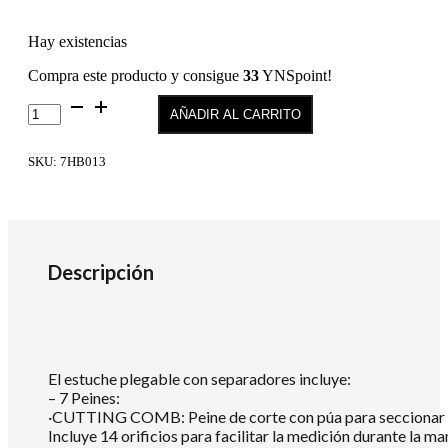
Hay existencias
Compra este producto y consigue
33
YNSpoint!
INFINITE
AÑADIR AL CARRITO
PRO
SET
cantidad
SKU:
7HB013
Descripción
El estuche plegable con separadores incluye:
– 7 Peines:
·CUTTING COMB: Peine de corte con púa para seccionar 
Incluye 14 orificios para facilitar la medición durante la ma