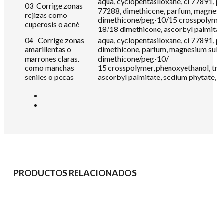
aqua, cyclopentasiloxane, ci 77891, 
03 Corrige zonas
77288, dimethicone, parfum, magnesiu
rojizas como
dimethicone/peg-10/15 crosspolymer,
cuperosis o acné
18/18 dimethicone, ascorbyl palmita
04 Corrige zonas
aqua, cyclopentasiloxane, ci 77891, 
amarillentas o
dimethicone, parfum, magnesium sulfa
marrones claras,
dimethicone/peg-10/
como manchas
15 crosspolymer, phenoxyethanol, tr
seniles o pecas
ascorbyl palmitate, sodium phytate, 
PRODUCTOS RELACIONADOS