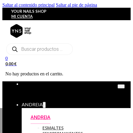
Saltar al contenido principal
Saltar al pie de página
YOUR NAILS SHOP
MI CUENTA
Búsqueda
de
productos
0
0,00
€
No hay productos en el carrito.
ANDREIA
ANDREIA
ESMALTES