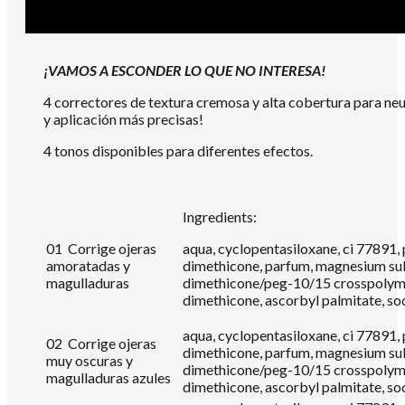
¡VAMOS A ESCONDER LO QUE NO INTERESA!
4 correctores de textura cremosa y alta cobertura para neut
y aplicación más precisas!
4 tonos disponibles para diferentes efectos.
Ingredients:
01 Corrige ojeras
aqua, cyclopentasiloxane, ci 77891, 
amoratadas y
dimethicone, parfum, magnesium sulfa
magulladuras
dimethicone/peg-10/15 crosspolymer,
dimethicone, ascorbyl palmitate, sod
aqua, cyclopentasiloxane, ci 77891, 
02 Corrige ojeras
dimethicone, parfum, magnesium sulfa
muy oscuras y
dimethicone/peg-10/15 crosspolymer,
magulladuras azules
dimethicone, ascorbyl palmitate, sod