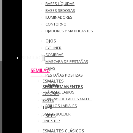
BASES LÍQUIDAS
BASES SEDOSAS
ILUMINADORES
CONTORNO
FIJADORES Y MATIFICANTES
OJOS
EYELINER
SOMBRAS
SEMILAC
MASCARA DE PESTAÑAS
CEJAS
SEMILAC
PESTAÑAS POSTIZAS
ESMALTES
LABIOS
SEMIPERMANENTES
LÁPIZ DE LABIOS
COLORES
BARRAS DE LABIOS MATTE
BASES
BRILLOS LABIALES
TOPS
SMART BUILDER
SETS
ONE STEP
ESMALTES CLÁSICOS