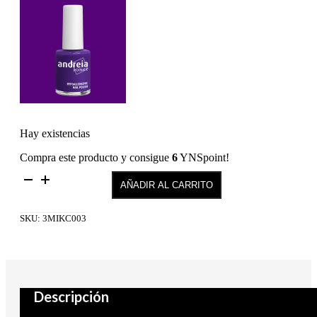
Hay existencias
Compra este producto y consigue
6
YNSpoint!
Imperfection
AÑADIR AL CARRITO
Killer/
Corrector
03
SKU:
3MIKC003
cantidad
Descripción