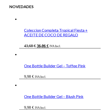
NOVEDADES
Coleccion Completa Tropical Fiesta +
ACEITE DE COCO DE REGALO
El
El
43,68
€
36,06
€
IVA Incl.
precio
precio
original
actual
era:
es:
43,68 €.
36,06 €.
One Bottle Builder Gel – Toffee Pink
9,98
€
IVA Incl.
One Bottle Builder Gel – Blush Pink
9,98
€
IVA Incl.