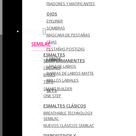
FIJADORES Y MATIFICANTES
OJOS
EYELINER
SOMBRAS
SEMILAC
MASCARA DE PESTAÑAS
CEJAS
SEMILAC
PESTAÑAS POSTIZAS
ESMALTES
LABIOS
SEMIPERMANENTES
LÁPIZ DE LABIOS
COLORES
BARRAS DE LABIOS MATTE
BASES
BRILLOS LABIALES
TOPS
SMART BUILDER
SETS
ONE STEP
ESMALTES CLÁSICOS
BREATHABLE TECHNOLOGY
SEMILAC
NUEVOS CLÁSICOS SEMILAC
DISPOSITIVOS Y