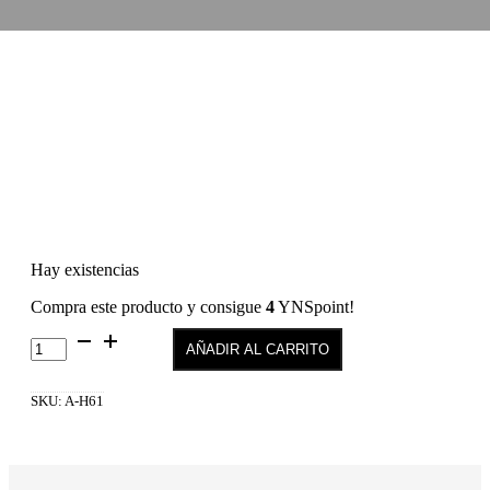
Hay existencias
Compra este producto y consigue
4
YNSpoint!
Hybrid
AÑADIR AL CARRITO
Gel
Fusion
Color
SKU:
A-H61
H61
cantidad