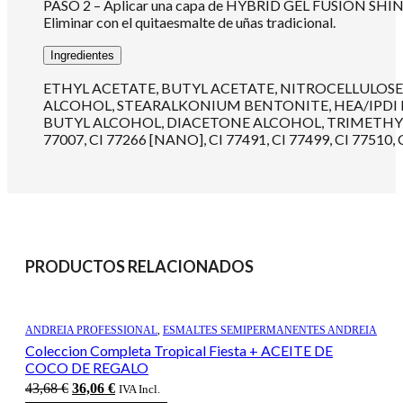
PASO 2 – Aplicar una capa de HYBRID GEL FUSION SHINE, sin 
Eliminar con el quitaesmalte de uñas tradicional.
Ingredientes
ETHYL ACETATE, BUTYL ACETATE, NITROCELLULOSE
ALCOHOL, STEARALKONIUM BENTONITE, HEA/IPDI 
BUTYL ALCOHOL, DIACETONE ALCOHOL, TRIMETHYLPENTA
77007, CI 77266 [NANO], CI 77491, CI 77499, CI 77510, C
PRODUCTOS RELACIONADOS
ANDREIA PROFESSIONAL
,
ESMALTES SEMIPERMANENTES ANDREIA
Coleccion Completa Tropical Fiesta + ACEITE DE
COCO DE REGALO
El
El
43,68
€
36,06
€
IVA Incl.