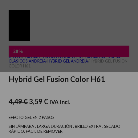
-20%
INICIO
/
ANDREIA PROFESSIONAL
/
UÑAS ANDREIA
/
ESMALTES
CLÁSICOS ANDREIA
/
HYBRID GEL ANDREIA
/
HYBRID GEL FUSION
COLOR H61
Hybrid Gel Fusion Color H61
El
El
4,49
€
3,59
€
IVA Incl.
precio
precio
original
actual
EFECTO GEL EN 2 PASOS
era:
es:
SIN LÁMPARA . LARGA DURACIÓN . BRILLO EXTRA . SECADO
RÁPIDO. FÁCIL DE REMOVER
4,49 €.
3,59 €.