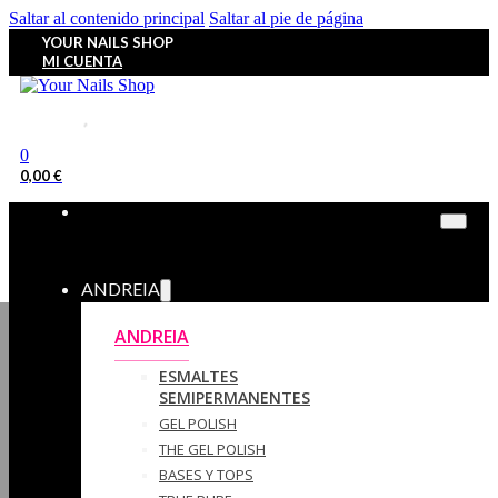
Saltar al contenido principal
Saltar al pie de página
YOUR NAILS SHOP
MI CUENTA
0
0,00
€
ANDREIA
ANDREIA
ESMALTES
SEMIPERMANENTES
GEL POLISH
THE GEL POLISH
BASES Y‎ TOPS