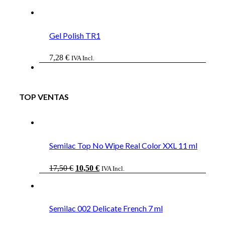
Gel Polish TR1
7,28
€
IVA Incl.
TOP VENTAS
Semilac Top No Wipe Real Color XXL 11 ml
El
El
17,50
€
10,50
€
IVA Incl.
precio
precio
original
actual
era:
es:
17,50 €.
10,50 €.
Semilac 002 Delicate French 7 ml