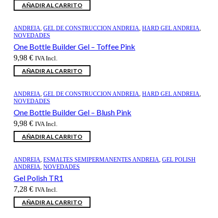
precio
precio
AÑADIR AL CARRITO
original
actual
era:
es:
43,68 €.
36,06 €.
ANDREIA
,
GEL DE CONSTRUCCION ANDREIA
,
HARD GEL ANDREIA
,
NOVEDADES
One Bottle Builder Gel – Toffee Pink
9,98
€
IVA Incl.
AÑADIR AL CARRITO
ANDREIA
,
GEL DE CONSTRUCCION ANDREIA
,
HARD GEL ANDREIA
,
NOVEDADES
One Bottle Builder Gel – Blush Pink
9,98
€
IVA Incl.
AÑADIR AL CARRITO
ANDREIA
,
ESMALTES SEMIPERMANENTES ANDREIA
,
GEL POLISH
ANDREIA
,
NOVEDADES
Gel Polish TR1
7,28
€
IVA Incl.
AÑADIR AL CARRITO