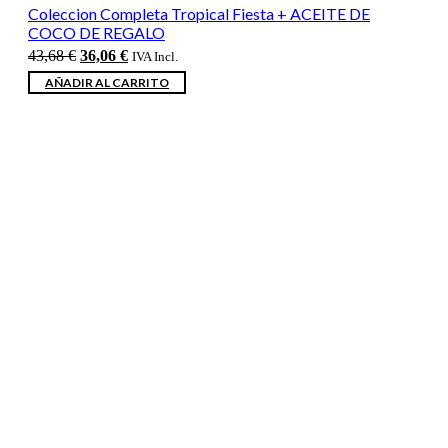
Coleccion Completa Tropical Fiesta + ACEITE DE
COCO DE REGALO
El
El
43,68
€
36,06
€
IVA Incl.
precio
precio
AÑADIR AL CARRITO
original
actual
era:
es:
43,68 €.
36,06 €.