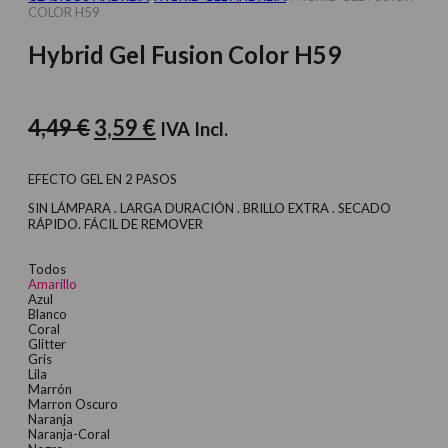
COLOR H59
Hybrid Gel Fusion Color H59
El
El
4,49
€
3,59
€
IVA Incl.
precio
precio
original
actual
EFECTO GEL EN 2 PASOS
era:
es:
SIN LÁMPARA . LARGA DURACIÓN . BRILLO EXTRA . SECADO
RÁPIDO. FÁCIL DE REMOVER
4,49 €.
3,59 €.
Todos
Amarillo
Azul
Blanco
Coral
Glitter
Gris
Lila
Marrón
Marron Oscuro
Naranja
Naranja-Coral