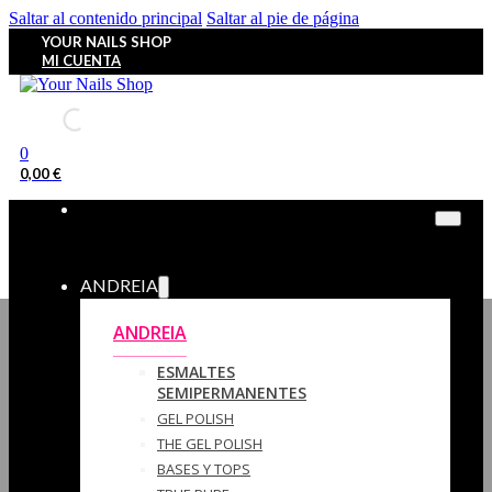
Saltar al contenido principal
Saltar al pie de página
YOUR NAILS SHOP
MI CUENTA
0
0,00
€
ANDREIA
ANDREIA
ESMALTES
SEMIPERMANENTES
GEL POLISH
THE GEL POLISH
BASES Y‎ TOPS