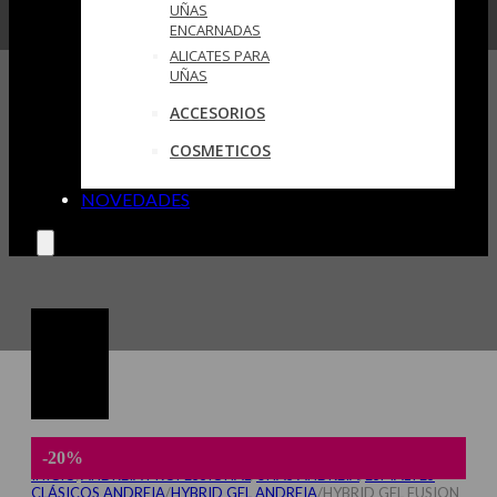
UÑAS
ENCARNADAS
ALICATES PARA
UÑAS
ACCESORIOS
COSMETICOS
NOVEDADES
-20%
INICIO
/
ANDREIA PROFESSIONAL
/
UÑAS ANDREIA
/
ESMALTES
CLÁSICOS ANDREIA
/
HYBRID GEL ANDREIA
/
HYBRID GEL FUSION