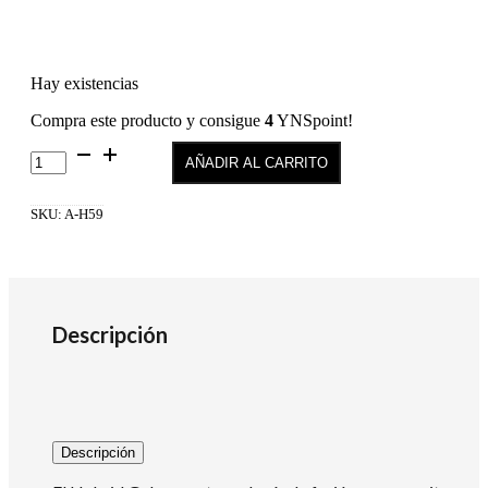
Hay existencias
Compra este producto y consigue
4
YNSpoint!
Hybrid
AÑADIR AL CARRITO
Gel
Fusion
Color
SKU:
A-H59
H59
cantidad
Descripción
Descripción