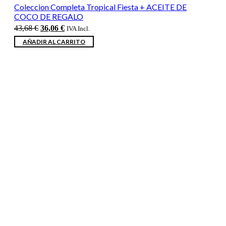
Coleccion Completa Tropical Fiesta + ACEITE DE
COCO DE REGALO
El
El
43,68
€
36,06
€
IVA Incl.
precio
precio
AÑADIR AL CARRITO
original
actual
era:
es:
43,68 €.
36,06 €.