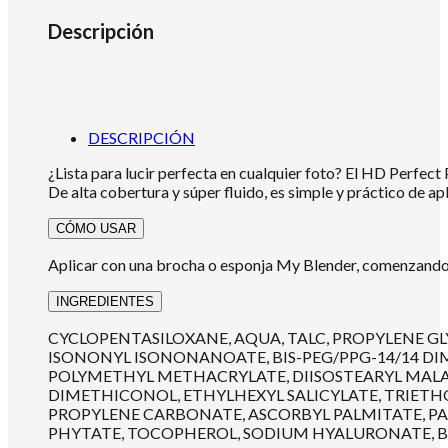
Descripción
DESCRIPCIÓN
¿Lista para lucir perfecta en cualquier foto? El HD Perfect Pi
De alta cobertura y súper fluido, es simple y práctico de ap
CÓMO USAR
Aplicar con una brocha o esponja My Blender, comenzando en
INGREDIENTES
CYCLOPENTASILOXANE, AQUA, TALC, PROPYLENE G
ISONONYL ISONONANOATE, BIS-PEG/PPG-14/14 D
POLYMETHYL METHACRYLATE, DIISOSTEARYL MALA
DIMETHICONOL, ETHYLHEXYL SALICYLATE, TRIE
PROPYLENE CARBONATE, ASCORBYL PALMITATE, PAR
PHYTATE, TOCOPHEROL, SODIUM HYALURONATE, BHT, C