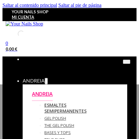
Saltar al contenido principal
Saltar al pie de página
YOUR NAILS SHOP
MI CUENTA
0
0,00
€
ANDREIA
ANDREIA
ESMALTES
SEMIPERMANENTES
GEL POLISH
THE GEL POLISH
BASES Y‎ TOPS