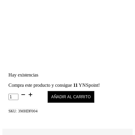
Hay existencias
Compra este producto y consigue
11
YNSpoint!
HD
AÑADIR AL CARRITO
PERFECT
PIC
-
SKU:
3MHDF004
HD
Foundation
04
cantidad