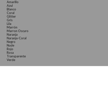
Amarillo
Azul
Blanco
Coral
Glitter
Gris
Lila
Marrón
Marron Oscuro
Naranja
Naranja-Coral
Negro
Nude
Rojo
Rosa
Transparente
Verde