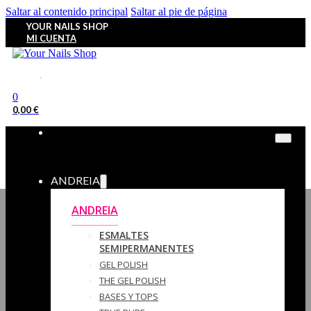
Saltar al contenido principal
Saltar al pie de página
YOUR NAILS SHOP
MI CUENTA
0
0,00
€
ANDREIA
ANDREIA
ESMALTES
SEMIPERMANENTES
GEL POLISH
THE GEL POLISH
BASES Y‎ TOPS