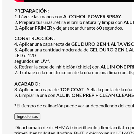
PREPARACIÓN:
1. Lávese las manos con
ALCOHOL POWER SPRAY.
2. Prepara tus uñas, retira el brillo natural y limpia con
ALL 
3. Aplicar
PRIMER
y dejar secar durante 60 segundos.
CONSTRUCCIÓN:
4. Aplicar una capa recta de
GEL DURO 2 EN 1 ALTA VI
5. Aplicar una cantidad moderada de
GEL DURO 2 EN 1 
LED o 120
segundos en UV*.
6. Retirar la capa de inhibición (chicle) con
ALL IN ONE PR
7. Trabaje en la construcción de la uña con una lima o un dis
ACABADO:
8. Aplicar una capa de
TOP COAT
. Sella la punta de la u
9. Limpiar la uña con
ALL IN ONE PREP + CLEAN CLEANS
*El tiempo de calinación puede variar dependiendo del equi
Ingredientes
Dicarbamato de di-HEMA trimetilhexilo, dimetacrilato epo
trimetilbenzoildifenilfosfina, BHT, p-hidroxianisol, CI 607