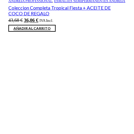
ANDREIA PROFESSIONAL
,
ESMALTES SEMIPERMANENTES ANDREIA
Coleccion Completa Tropical Fiesta + ACEITE DE
COCO DE REGALO
El
El
43,68
€
36,06
€
IVA Incl.
precio
precio
AÑADIR AL CARRITO
original
actual
era:
es:
43,68 €.
36,06 €.