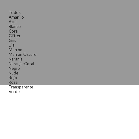
Todos
Amarillo
Azul
Blanco
Coral
Glitter
Gris
Lila
Marrón
Marron Oscuro
Naranja
Naranja-Coral
Negro
Nude
Rojo
Rosa
Transparente
Verde