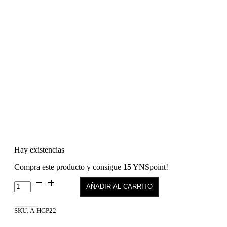
Hay existencias
Compra este producto y consigue
15
YNSpoint!
HARD
AÑADIR AL CARRITO
GEL
HIGH
VISCOSITY
SKU:
A-HGP22
GLITTER
PINK