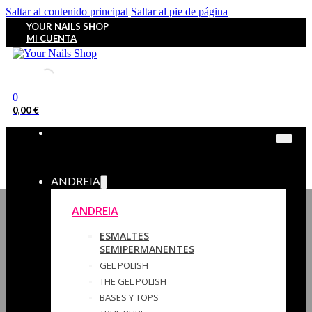
Saltar al contenido principal
Saltar al pie de página
YOUR NAILS SHOP
MI CUENTA
0
0,00
€
ANDREIA
ANDREIA
ESMALTES
SEMIPERMANENTES
GEL POLISH
THE GEL POLISH
BASES Y‎ TOPS