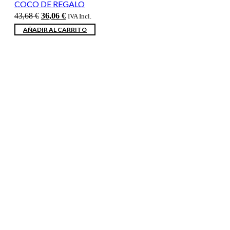
COCO DE REGALO
El
El
43,68
€
36,06
€
IVA Incl.
precio
precio
AÑADIR AL CARRITO
original
actual
era:
es:
43,68 €.
36,06 €.