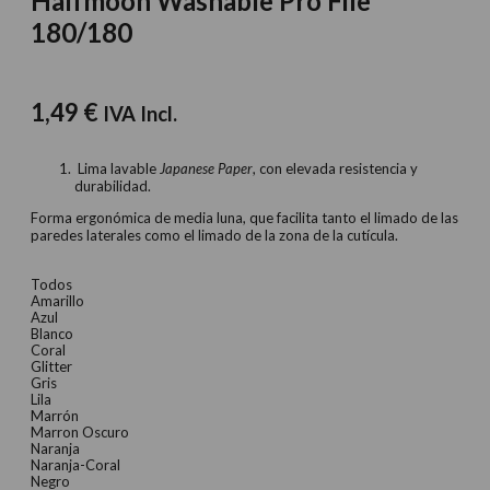
Halfmoon Washable Pro File
180/180
1,49
€
IVA Incl.
Lima lavable
Japanese Paper
, con elevada resistencia y
durabilidad.
Forma ergonómica de media luna, que facilita tanto el limado de las
paredes laterales como el limado de la zona de la cutícula.
Todos
Amarillo
Azul
Blanco
Coral
Glitter
Gris
Lila
Marrón
Marron Oscuro
Naranja
Naranja-Coral
Negro