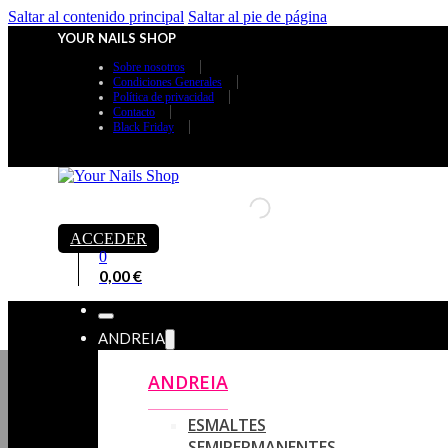
Saltar al contenido principal
Saltar al pie de página
YOUR NAILS SHOP
Sobre nosotros
Condiciones Generales
Política de privacidad
Contacto
Black Friday
ACCEDER
0
0,00
€
ANDREIA
ANDREIA
ESMALTES
SEMIPERMANENTES