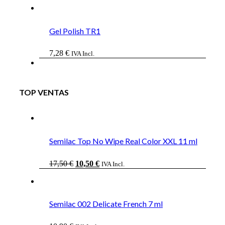
Gel Polish TR1
7,28
€
IVA Incl.
TOP VENTAS
Semilac Top No Wipe Real Color XXL 11 ml
El
El
17,50
€
10,50
€
IVA Incl.
precio
precio
original
actual
era:
es:
17,50 €.
10,50 €.
Semilac 002 Delicate French 7 ml