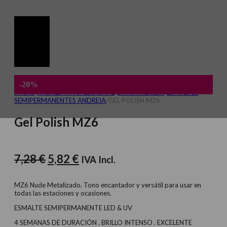
-20%
INICIO
/
ANDREIA PROFESSIONAL
/
UÑAS ANDREIA
/
ESMALTES
SEMIPERMANENTES ANDREIA
/
GEL POLISH MZ6
Gel Polish MZ6
El
El
7,28
€
5,82
€
IVA Incl.
precio
precio
original
actual
MZ6 Nude Metalizado. Tono encantador y versátil para usar en
todas las estaciones y ocasiones.
era:
es:
ESMALTE SEMIPERMANENTE LED & UV
7,28 €.
5,82 €.
4 SEMANAS DE DURACIÓN . BRILLO INTENSO . EXCELENTE