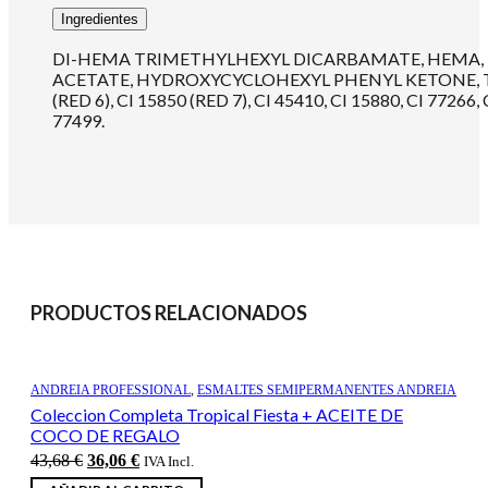
Ingredientes
DI-HEMA TRIMETHYLHEXYL DICARBAMATE, HEMA, 
ACETATE, HYDROXYCYCLOHEXYL PHENYL KETONE, T
(RED 6), CI 15850 (RED 7), CI 45410, CI 15880, CI 77266, 
77499.
PRODUCTOS RELACIONADOS
ANDREIA PROFESSIONAL
,
ESMALTES SEMIPERMANENTES ANDREIA
Coleccion Completa Tropical Fiesta + ACEITE DE
COCO DE REGALO
El
El
43,68
€
36,06
€
IVA Incl.
precio
precio