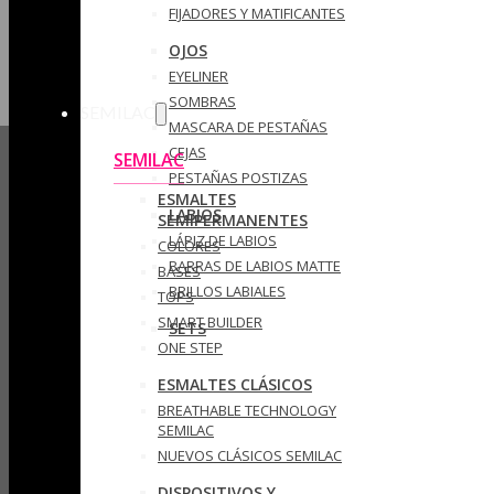
FIJADORES Y MATIFICANTES
OJOS
EYELINER
SOMBRAS
SEMILAC
MASCARA DE PESTAÑAS
CEJAS
SEMILAC
PESTAÑAS POSTIZAS
ESMALTES
LABIOS
SEMIPERMANENTES
LÁPIZ DE LABIOS
COLORES
BARRAS DE LABIOS MATTE
BASES
BRILLOS LABIALES
TOPS
SMART BUILDER
SETS
ONE STEP
ESMALTES CLÁSICOS
BREATHABLE TECHNOLOGY
SEMILAC
NUEVOS CLÁSICOS SEMILAC
DISPOSITIVOS Y