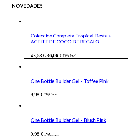
NOVEDADES
Coleccion Completa Tropical Fiesta +
ACEITE DE COCO DE REGALO
El
El
43,68
€
36,06
€
IVA Incl.
precio
precio
original
actual
era:
es:
43,68 €.
36,06 €.
One Bottle Builder Gel – Toffee Pink
9,98
€
IVA Incl.
One Bottle Builder Gel – Blush Pink
9,98
€
IVA Incl.