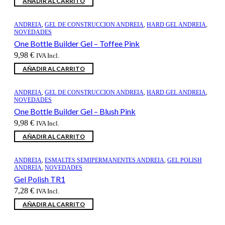
AÑADIR AL CARRITO
original
actual
era:
es:
43,68 €.
36,06 €.
ANDREIA
,
GEL DE CONSTRUCCION ANDREIA
,
HARD GEL ANDREIA
,
NOVEDADES
One Bottle Builder Gel – Toffee Pink
9,98
€
IVA Incl.
AÑADIR AL CARRITO
ANDREIA
,
GEL DE CONSTRUCCION ANDREIA
,
HARD GEL ANDREIA
,
NOVEDADES
One Bottle Builder Gel – Blush Pink
9,98
€
IVA Incl.
AÑADIR AL CARRITO
ANDREIA
,
ESMALTES SEMIPERMANENTES ANDREIA
,
GEL POLISH
ANDREIA
,
NOVEDADES
Gel Polish TR1
7,28
€
IVA Incl.
AÑADIR AL CARRITO