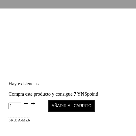
Hay existencias
Compra este producto y consigue
7
YNSpoint!
Gel
AÑADIR AL CARRITO
Polish
MZ6
cantidad
SKU:
A-MZ6