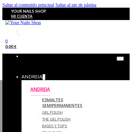
Saltar al contenido principal
Saltar al pie de página
YOUR NAILS SHOP
MI CUENTA
0
0,00
€
ANDREIA
ANDREIA
ESMALTES
SEMIPERMANENTES
GEL POLISH
THE GEL POLISH
BASES Y‎ TOPS