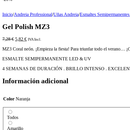
Inicio
/
Andreia Professional
/
Uñas Andreia
/
Esmaltes Semipermanentes
Gel Polish MZ3
El
El
7,28
€
5,82
€
IVA Incl.
precio
precio
MZ3 Coral neón. ¡Empieza la fiesta! Para triunfar todo el verano… ¡
C
original
actual
era:
es:
ESMALTE SEMIPERMANENTE LED & UV
7,28 €.
5,82 €.
4 SEMANAS DE DURACIÓN . BRILLO INTENSO . EXCEL
Información adicional
Color
Naranja
Todos
Amarillo