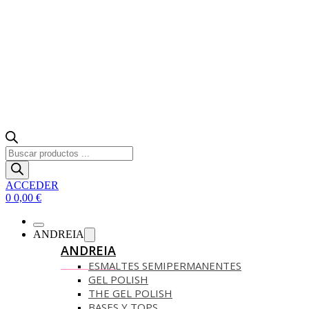
Búsqueda
de
productos
ACCEDER
0
0,00
€
ANDREIA
ANDREIA
ESMALTES SEMIPERMANENTES
GEL POLISH
THE GEL POLISH
BASES Y‎ TOPS