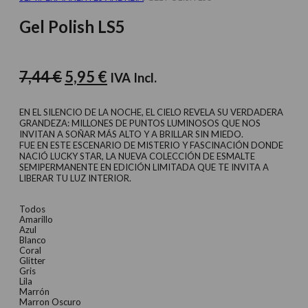
Gel Polish LS5
El
El
7,44
€
5,95
€
IVA Incl.
precio
precio
original
actual
EN EL SILENCIO DE LA NOCHE, EL CIELO REVELA SU VERDADERA
GRANDEZA: MILLONES DE PUNTOS LUMINOSOS QUE NOS
era:
es:
INVITAN A SOÑAR MÁS ALTO Y A BRILLAR SIN MIEDO.
FUE EN ESTE ESCENARIO DE MISTERIO Y FASCINACIÓN DONDE
7,44 €.
5,95 €.
NACIÓ LUCKY STAR, LA NUEVA COLECCIÓN DE ESMALTE
SEMIPERMANENTE EN EDICIÓN LIMITADA QUE TE INVITA A
LIBERAR TU LUZ INTERIOR.
Todos
Amarillo
Azul
Blanco
Coral
Glitter
Gris
Lila
Marrón
Marron Oscuro