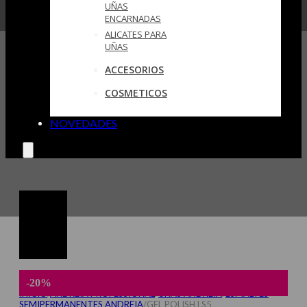
UÑAS
ENCARNADAS
ALICATES PARA
UÑAS
ACCESORIOS
COSMETICOS
NOVEDADES
-20%
INICIO
/
ANDREIA PROFESSIONAL
/
UÑAS ANDREIA
/
ESMALTES
SEMIPERMANENTES ANDREIA
/
GEL POLISH LS5