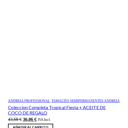
ANDREIA PROFESSIONAL
,
ESMALTES SEMIPERMANENTES ANDREIA
Coleccion Completa Tropical Fiesta + ACEITE DE
COCO DE REGALO
El
El
43,68
€
36,06
€
IVA Incl.
precio
precio
AÑADIR AL CARRITO