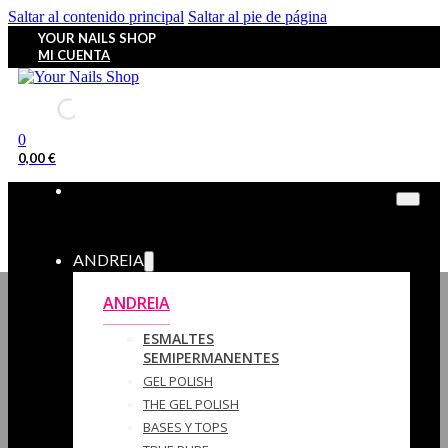
Saltar al contenido principal
Saltar al pie de página
YOUR NAILS SHOP
MI CUENTA
0
0,00
€
ANDREIA
ANDREIA
ESMALTES
SEMIPERMANENTES
GEL POLISH
THE GEL POLISH
BASES Y‎ TOPS