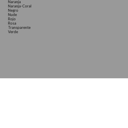
Naranja
Naranja-Coral
Negro
Nude
Rojo
Rosa
Transparente
Verde