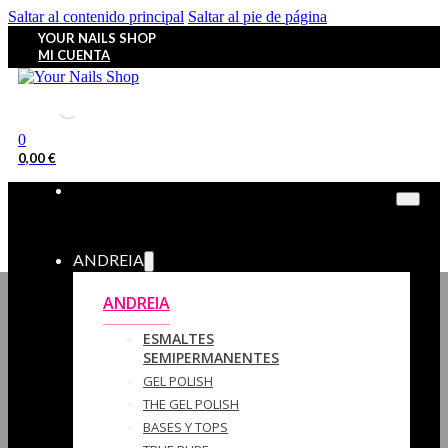
Saltar al contenido principal
Saltar al pie de página
YOUR NAILS SHOP
MI CUENTA
0
0,00
€
ANDREIA
ANDREIA
ESMALTES
SEMIPERMANENTES
GEL POLISH
THE GEL POLISH
BASES Y‎ TOPS