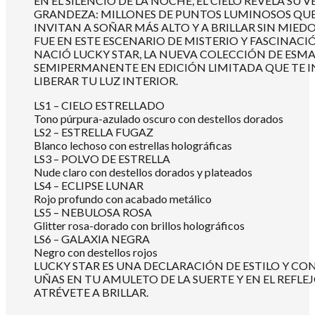
EN EL SILENCIO DE LA NOCHE, EL CIELO REVELA SU
GRANDEZA: MILLONES DE PUNTOS LUMINOSOS QU
INVITAN A SOÑAR MÁS ALTO Y A BRILLAR SIN MIEDO
FUE EN ESTE ESCENARIO DE MISTERIO Y FASCINAC
NACIÓ LUCKY STAR, LA NUEVA COLECCIÓN DE ESM
SEMIPERMANENTE EN EDICIÓN LIMITADA QUE TE I
LIBERAR TU LUZ INTERIOR.
LS1 – CIELO ESTRELLADO
Tono púrpura-azulado oscuro con destellos dorados
LS2 – ESTRELLA FUGAZ
Blanco lechoso con estrellas holográficas
LS3 – POLVO DE ESTRELLA
Nude claro con destellos dorados y plateados
LS4 – ECLIPSE LUNAR
Rojo profundo con acabado metálico
LS5 – NEBULOSA ROSA
Glitter rosa-dorado con brillos holográficos
LS6 – GALAXIA NEGRA
Negro con destellos rojos
LUCKY STAR ES UNA DECLARACIÓN DE ESTILO Y C
UÑAS EN TU AMULETO DE LA SUERTE Y EN EL REFLEJ
ATRÉVETE A BRILLAR.