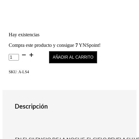
Hay existencias
Compra este producto y consigue
7
YNSpoint!
Gel
AÑADIR AL CARRITO
Polish
LS4
cantidad
SKU:
A-LS4
Descripción