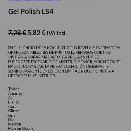
Gel Polish LS4
El
El
7,28
€
5,82
€
IVA Incl.
precio
precio
original
actual
EN EL SILENCIO DE LA NOCHE, EL CIELO REVELA SU VERDADERA
GRANDEZA: MILLONES DE PUNTOS LUMINOSOS QUE NOS
era:
es:
INVITAN A SOÑAR MÁS ALTO Y A BRILLAR SIN MIEDO.
FUE EN ESTE ESCENARIO DE MISTERIO Y FASCINACIÓN DONDE
7,28 €.
5,82 €.
NACIÓ LUCKY STAR, LA NUEVA COLECCIÓN DE ESMALTE
SEMIPERMANENTE EN EDICIÓN LIMITADA QUE TE INVITA A
LIBERAR TU LUZ INTERIOR.
Todos
Amarillo
Azul
Blanco
Coral
Glitter
Gris
Lila
Marrón
Marron Oscuro