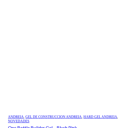
ANDREIA
,
GEL DE CONSTRUCCION ANDREIA
,
HARD GEL ANDREIA
,
NOVEDADES
One Bottle Builder Gel – Blush Pink