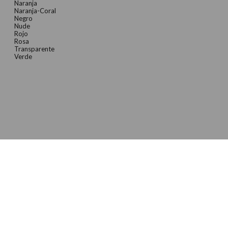
Naranja
Naranja-Coral
Negro
Nude
Rojo
Rosa
Transparente
Verde