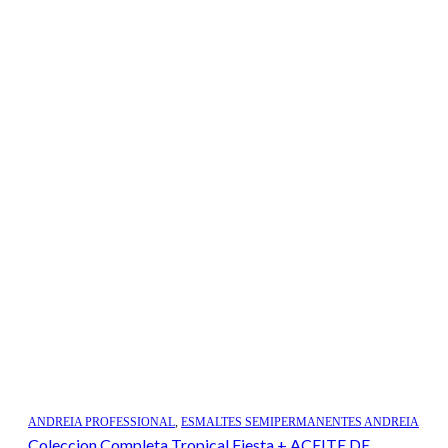
ANDREIA PROFESSIONAL
,
ESMALTES SEMIPERMANENTES ANDREIA
Coleccion Completa Tropical Fiesta + ACEITE DE