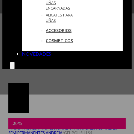
UÑAS
ENCARNADAS
ALICATES PARA
UÑAS
ACCESORIOS
COSMETICOS
NOVEDADES
-20%
INICIO
/
ANDREIA PROFESSIONAL
/
UÑAS ANDREIA
/
ESMALTES
SEMIPERMANENTES ANDREIA
/
GEL POLISH LS4