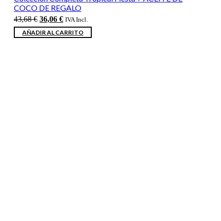
COCO DE REGALO
El
El
43,68
€
36,06
€
IVA Incl.
precio
precio
AÑADIR AL CARRITO
original
actual
era:
es:
43,68 €.
36,06 €.