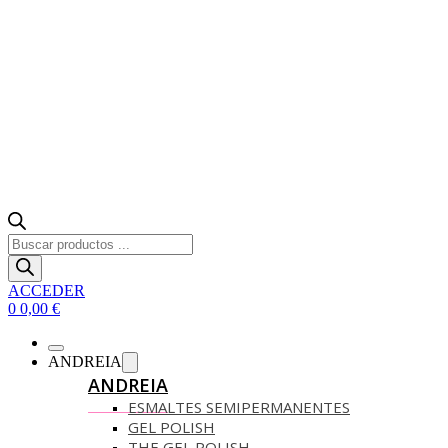
Búsqueda
de
productos
ACCEDER
0
0,00
€
ANDREIA
ANDREIA
ESMALTES SEMIPERMANENTES
GEL POLISH
THE GEL POLISH