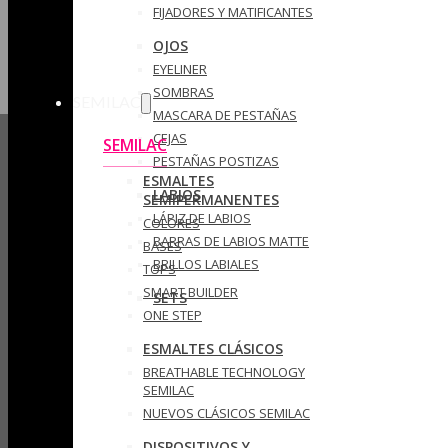
FIJADORES Y MATIFICANTES
OJOS
EYELINER
SOMBRAS
SEMILAC
MASCARA DE PESTAÑAS
CEJAS
SEMILAC
PESTAÑAS POSTIZAS
ESMALTES
LABIOS
SEMIPERMANENTES
LÁPIZ DE LABIOS
COLORES
BARRAS DE LABIOS MATTE
BASES
BRILLOS LABIALES
TOPS
SMART BUILDER
SETS
ONE STEP
ESMALTES CLÁSICOS
BREATHABLE TECHNOLOGY
SEMILAC
NUEVOS CLÁSICOS SEMILAC
DISPOSITIVOS Y