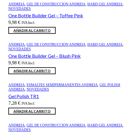
43,68 €.
36,06 €.
ANDREIA
,
GEL DE CONSTRUCCION ANDREIA
,
HARD GEL ANDREIA
,
NOVEDADES
One Bottle Builder Gel – Toffee Pink
9,98
€
IVA Incl.
AÑADIR AL CARRITO
ANDREIA
,
GEL DE CONSTRUCCION ANDREIA
,
HARD GEL ANDREIA
,
NOVEDADES
One Bottle Builder Gel – Blush Pink
9,98
€
IVA Incl.
AÑADIR AL CARRITO
ANDREIA
,
ESMALTES SEMIPERMANENTES ANDREIA
,
GEL POLISH
ANDREIA
,
NOVEDADES
Gel Polish TR1
7,28
€
IVA Incl.
AÑADIR AL CARRITO
ANDREIA
,
GEL DE CONSTRUCCION ANDREIA
,
HARD GEL ANDREIA
,
NOVEDADES