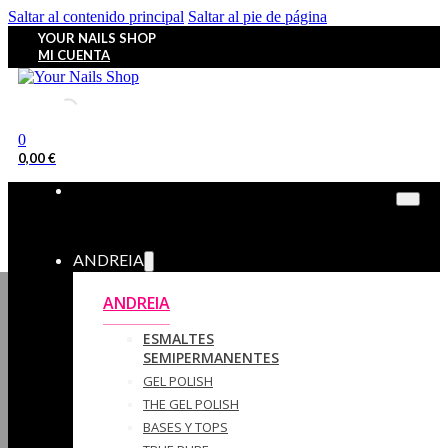
Saltar al contenido principal
Saltar al pie de página
YOUR NAILS SHOP
MI CUENTA
0
0,00
€
ANDREIA
ANDREIA
ESMALTES
SEMIPERMANENTES
GEL POLISH
THE GEL POLISH
BASES Y‎ TOPS