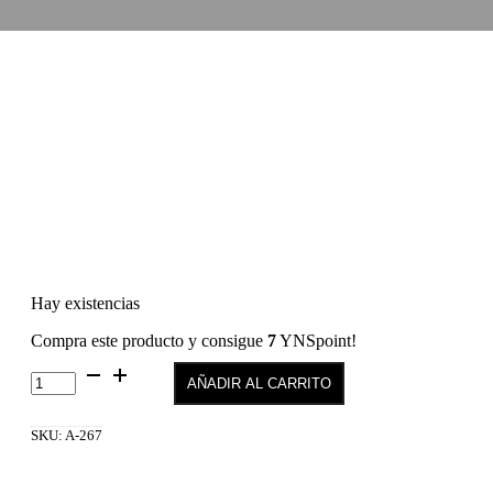
Hay existencias
Compra este producto y consigue
7
YNSpoint!
Gel
AÑADIR AL CARRITO
Polish
267
cantidad
SKU:
A-267