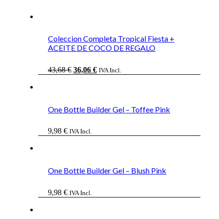
Coleccion Completa Tropical Fiesta +
ACEITE DE COCO DE REGALO
El
El
43,68
€
36,06
€
IVA Incl.
precio
precio
original
actual
era:
es:
43,68 €.
36,06 €.
One Bottle Builder Gel – Toffee Pink
9,98
€
IVA Incl.
One Bottle Builder Gel – Blush Pink
9,98
€
IVA Incl.