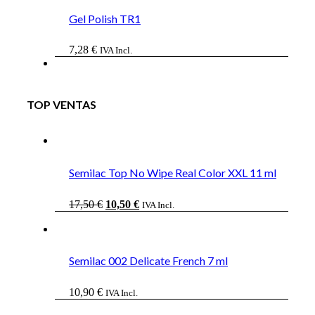
Gel Polish TR1
7,28
€
IVA Incl.
TOP VENTAS
Semilac Top No Wipe Real Color XXL 11 ml
El
El
17,50
€
10,50
€
IVA Incl.
precio
precio
original
actual
era:
es:
17,50 €.
10,50 €.
Semilac 002 Delicate French 7 ml
10,90
€
IVA Incl.