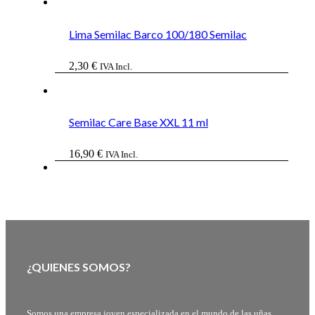
Lima Semilac Barco 100/180 Semilac
2,30
€
IVA Incl.
Semilac Care Base XXL 11 ml
16,90
€
IVA Incl.
¿QUIENES SOMOS?
Somos una empresa joven especializada en el mundo de las uñas,