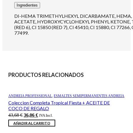
Ingredientes
DI-HEMA TRIMETHYLHEXYL DICARBAMATE, HEMA, 
ACETATE, HYDROXYCYCLOHEXYL PHENYL KETONE, T
(RED 6), CI 15850 (RED 7), CI 45410, CI 15880, CI 77266, 
77499.
PRODUCTOS RELACIONADOS
ANDREIA PROFESSIONAL
,
ESMALTES SEMIPERMANENTES ANDREIA
Coleccion Completa Tropical Fiesta + ACEITE DE
COCO DE REGALO
El
El
43,68
€
36,06
€
IVA Incl.
precio
precio
AÑADIR AL CARRITO
original
actual
era:
es: