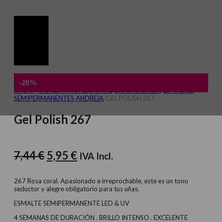
-20%
INICIO
/
ANDREIA PROFESSIONAL
/
UÑAS ANDREIA
/
ESMALTES
SEMIPERMANENTES ANDREIA
/
GEL POLISH 267
Gel Polish 267
El
El
7,44
€
5,95
€
IVA Incl.
precio
precio
original
actual
267 Rosa coral. Apasionado e irreprochable, este es un tono
seductor y alegre obligatorio para tus uñas.
era:
es:
ESMALTE SEMIPERMANENTE LED & UV
7,44 €.
5,95 €.
4 SEMANAS DE DURACIÓN . BRILLO INTENSO . EXCELENTE