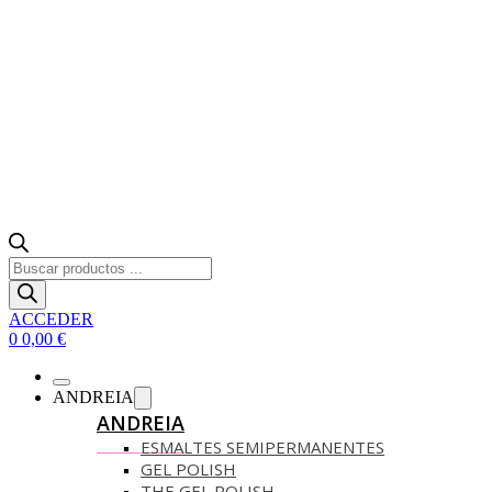
Búsqueda
de
productos
ACCEDER
0
0,00
€
ANDREIA
ANDREIA
ESMALTES SEMIPERMANENTES
GEL POLISH
THE GEL POLISH