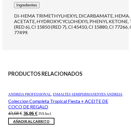
Ingredientes
DI-HEMA TRIMETHYLHEXYL DICARBAMATE, HEMA, 
ACETATE, HYDROXYCYCLOHEXYL PHENYL KETONE, T
(RED 6), CI 15850 (RED 7), CI 45410, CI 15880, CI 77266, 
77499.
PRODUCTOS RELACIONADOS
ANDREIA PROFESSIONAL
,
ESMALTES SEMIPERMANENTES ANDREIA
Coleccion Completa Tropical Fiesta + ACEITE DE
COCO DE REGALO
El
El
43,68
€
36,06
€
IVA Incl.
precio
precio
AÑADIR AL CARRITO
original
actual
era:
es: