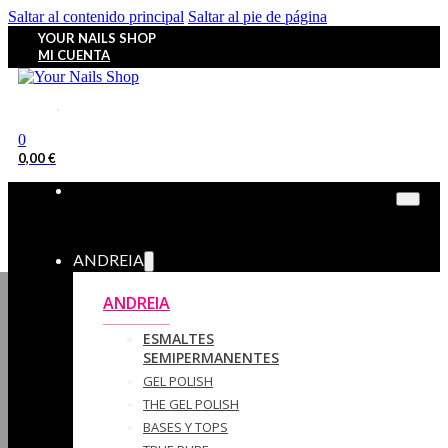
Saltar al contenido principal
Saltar al pie de página
YOUR NAILS SHOP
MI CUENTA
0
0,00
€
ANDREIA
ANDREIA
ESMALTES
SEMIPERMANENTES
GEL POLISH
THE GEL POLISH
BASES Y‎ TOPS