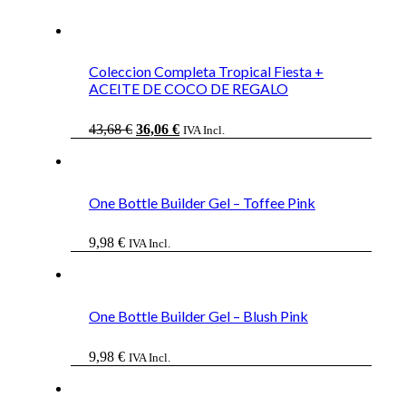
Coleccion Completa Tropical Fiesta +
ACEITE DE COCO DE REGALO
El
El
43,68
€
36,06
€
IVA Incl.
precio
precio
original
actual
era:
es:
43,68 €.
36,06 €.
One Bottle Builder Gel – Toffee Pink
9,98
€
IVA Incl.
One Bottle Builder Gel – Blush Pink
9,98
€
IVA Incl.