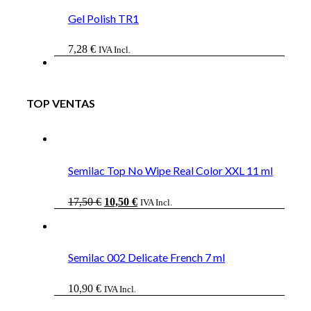
Gel Polish TR1
7,28
€
IVA Incl.
TOP VENTAS
Semilac Top No Wipe Real Color XXL 11 ml
El
El
17,50
€
10,50
€
IVA Incl.
precio
precio
original
actual
era:
es:
17,50 €.
10,50 €.
Semilac 002 Delicate French 7 ml
10,90
€
IVA Incl.