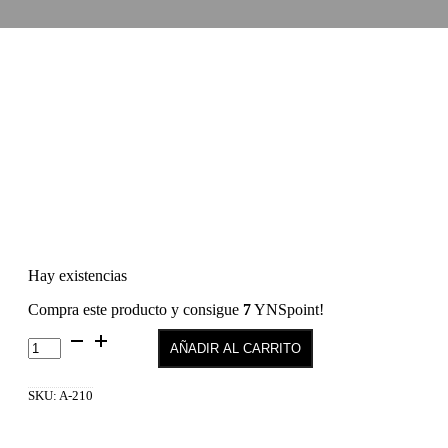
Hay existencias
Compra este producto y consigue
7
YNSpoint!
Gel
AÑADIR AL CARRITO
Polish
210
cantidad
SKU:
A-210