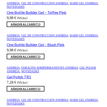
43,68 €.
36,06 €.
ANDREIA
,
GEL DE CONSTRUCCION ANDREIA
,
HARD GEL ANDREIA
,
NOVEDADES
One Bottle Builder Gel – Toffee Pink
9,98
€
IVA Incl.
AÑADIR AL CARRITO
ANDREIA
,
GEL DE CONSTRUCCION ANDREIA
,
HARD GEL ANDREIA
,
NOVEDADES
One Bottle Builder Gel – Blush Pink
9,98
€
IVA Incl.
AÑADIR AL CARRITO
ANDREIA
,
ESMALTES SEMIPERMANENTES ANDREIA
,
GEL POLISH
ANDREIA
,
NOVEDADES
Gel Polish TR1
7,28
€
IVA Incl.
AÑADIR AL CARRITO
ANDREIA
,
GEL DE CONSTRUCCION ANDREIA
,
HARD GEL ANDREIA
,
NOVEDADES