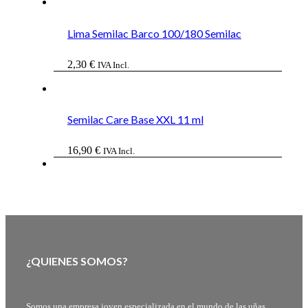
Lima Semilac Barco 100/180 Semilac
2,30
€
IVA Incl.
Semilac Care Base XXL 11 ml
16,90
€
IVA Incl.
¿QUIENES SOMOS?
Somos una empresa joven especializada en el mundo de las uñas,