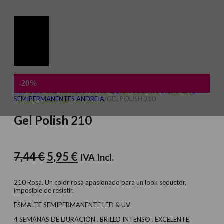
-20%
INICIO
/
ANDREIA PROFESSIONAL
/
UÑAS ANDREIA
/
ESMALTES
SEMIPERMANENTES ANDREIA
/
GEL POLISH 210
Gel Polish 210
El
El
7,44
€
5,95
€
IVA Incl.
precio
precio
original
actual
210 Rosa. Un color rosa apasionado para un look seductor,
imposible de resistir.
era:
es:
ESMALTE SEMIPERMANENTE LED & UV
7,44 €.
5,95 €.
4 SEMANAS DE DURACIÓN . BRILLO INTENSO . EXCELENTE