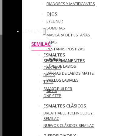
FIJADORES Y MATIFICANTES
OJOS
EYELINER
SOMBRAS
SEMILAC
MASCARA DE PESTAÑAS
CEJAS
SEMILAC
PESTAÑAS POSTIZAS
ESMALTES
LABIOS
SEMIPERMANENTES
LÁPIZ DE LABIOS
COLORES
BARRAS DE LABIOS MATTE
BASES
BRILLOS LABIALES
TOPS
SMART BUILDER
SETS
ONE STEP
ESMALTES CLÁSICOS
BREATHABLE TECHNOLOGY
SEMILAC
NUEVOS CLÁSICOS SEMILAC
DISPOSITIVOS Y