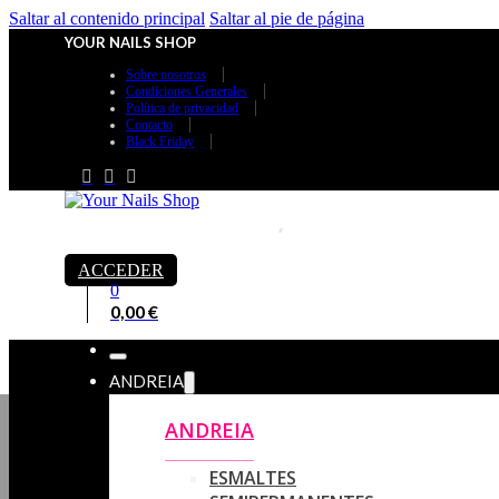
Saltar al contenido principal
Saltar al pie de página
YOUR NAILS SHOP
Sobre nosotros
Condiciones Generales
Política de privacidad
Contacto
Black Friday
ACCEDER
0
0,00
€
ANDREIA
ANDREIA
ESMALTES