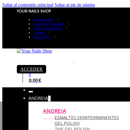
Saltar al contenido principal
Saltar al pie de página
YOUR NAILS SHOP
Sobre nosotros
Condiciones Generales
Política de privacidad
Contacto
Black Friday
ACCEDER
0
0,00
€
ANDREIA
ANDREIA
ESMALTES SEMIPERMANENTES
GEL POLISH
THE GEL POLISH