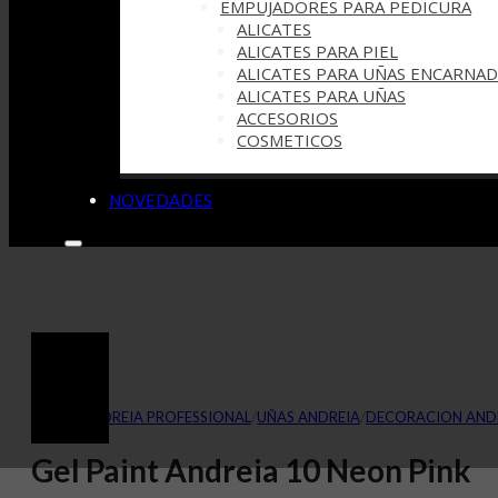
EMPUJADORES PARA PEDICURA
ALICATES
ALICATES PARA PIEL
ALICATES PARA UÑAS ENCARNAD
ALICATES PARA UÑAS
ACCESORIOS
COSMETICOS
NOVEDADES
INICIO
/
ANDREIA PROFESSIONAL
/
UÑAS ANDREIA
/
DECORACION AND
Gel Paint Andreia 10 Neon Pink