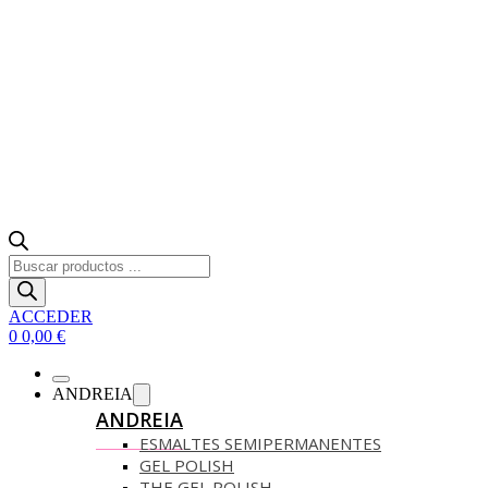
Búsqueda
de
productos
ACCEDER
0
0,00
€
ANDREIA
ANDREIA
ESMALTES SEMIPERMANENTES
GEL POLISH
THE GEL POLISH