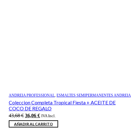
ANDREIA PROFESSIONAL
,
ESMALTES SEMIPERMANENTES ANDREIA
Coleccion Completa Tropical Fiesta + ACEITE DE
COCO DE REGALO
El
El
43,68
€
36,06
€
IVA Incl.
precio
precio
AÑADIR AL CARRITO
original
actual
era:
es:
43,68 €.
36,06 €.