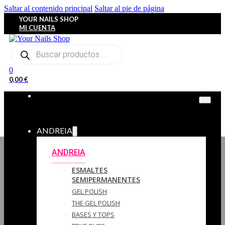
Saltar al contenido principal
Saltar al pie de página
YOUR NAILS SHOP
MI CUENTA
Búsqueda
de
productos
0
0,00
€
ANDREIA
ANDREIA
ESMALTES
SEMIPERMANENTES
GEL POLISH
THE GEL POLISH
BASES Y‎ TOPS