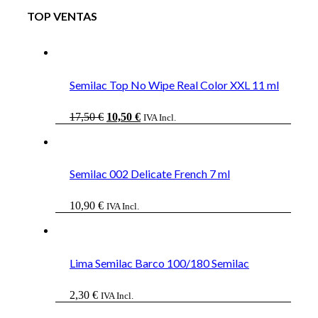
TOP VENTAS
Semilac Top No Wipe Real Color XXL 11 ml
El
El
17,50
€
10,50
€
IVA Incl.
precio
precio
original
actual
era:
es:
17,50 €.
10,50 €.
Semilac 002 Delicate French 7 ml
10,90
€
IVA Incl.
Lima Semilac Barco 100/180 Semilac
2,30
€
IVA Incl.