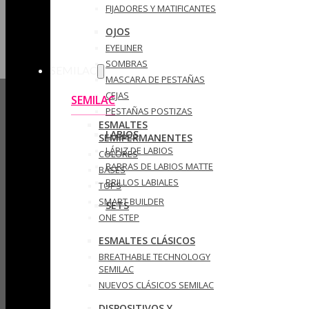
FIJADORES Y MATIFICANTES
OJOS
EYELINER
SOMBRAS
SEMILAC
MASCARA DE PESTAÑAS
CEJAS
SEMILAC
PESTAÑAS POSTIZAS
ESMALTES
LABIOS
SEMIPERMANENTES
LÁPIZ DE LABIOS
COLORES
BARRAS DE LABIOS MATTE
BASES
BRILLOS LABIALES
TOPS
SMART BUILDER
SETS
ONE STEP
ESMALTES CLÁSICOS
BREATHABLE TECHNOLOGY
SEMILAC
NUEVOS CLÁSICOS SEMILAC
DISPOSITIVOS Y