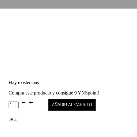
Hay existencias
Compra este producto y consigue
9
YNSpoint!
French
AÑADIR AL CARRITO
Kiss-
Lip
Oil
SKU:
Luminizer
01
cantidad