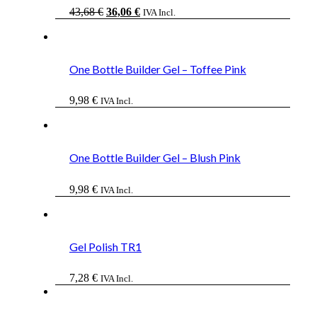
El
El
43,68
€
36,06
€
IVA Incl.
precio
precio
original
actual
era:
es:
43,68 €.
36,06 €.
One Bottle Builder Gel – Toffee Pink
9,98
€
IVA Incl.
One Bottle Builder Gel – Blush Pink
9,98
€
IVA Incl.
Gel Polish TR1
7,28
€
IVA Incl.