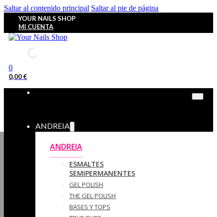
Saltar al contenido principal
Saltar al pie de página
YOUR NAILS SHOP
MI CUENTA
0
0,00
€
ANDREIA
ANDREIA
ESMALTES
SEMIPERMANENTES
GEL POLISH
THE GEL POLISH
BASES Y‎ TOPS