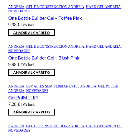
era:
es:
43,68 €.
36,06 €.
ANDREIA
,
GEL DE CONSTRUCCION ANDREIA
,
HARD GEL ANDREIA
,
NOVEDADES
One Bottle Builder Gel – Toffee Pink
9,98
€
IVA Incl.
AÑADIR AL CARRITO
ANDREIA
,
GEL DE CONSTRUCCION ANDREIA
,
HARD GEL ANDREIA
,
NOVEDADES
One Bottle Builder Gel – Blush Pink
9,98
€
IVA Incl.
AÑADIR AL CARRITO
ANDREIA
,
ESMALTES SEMIPERMANENTES ANDREIA
,
GEL POLISH
ANDREIA
,
NOVEDADES
Gel Polish TR1
7,28
€
IVA Incl.
AÑADIR AL CARRITO
ANDREIA
,
GEL DE CONSTRUCCION ANDREIA
,
HARD GEL ANDREIA
,
NOVEDADES