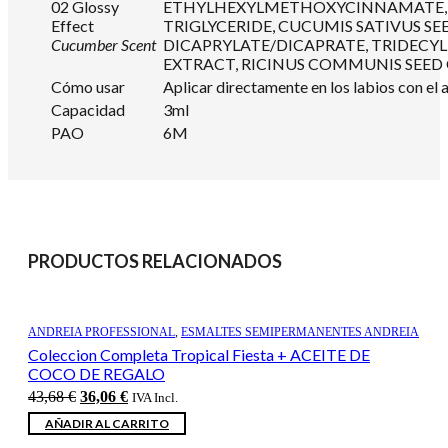
02 Glossy
ETHYLHEXYLMETHOXYCINNAMATE, E
Effect
TRIGLYCERIDE, CUCUMIS SATIVUS S
Cucumber Scent
DICAPRYLATE/DICAPRATE, TRIDECY
EXTRACT, RICINUS COMMUNIS SEED O
Cómo usar
Aplicar directamente en los labios con el 
Capacidad
3ml
PAO
6M
PRODUCTOS RELACIONADOS
ANDREIA PROFESSIONAL
,
ESMALTES SEMIPERMANENTES ANDREIA
Coleccion Completa Tropical Fiesta + ACEITE DE
COCO DE REGALO
El
El
43,68
€
36,06
€
IVA Incl.
precio
precio
AÑADIR AL CARRITO
original
actual