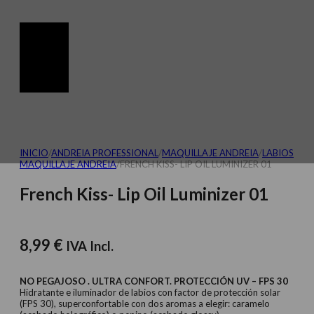
INICIO
/
ANDREIA PROFESSIONAL
/
MAQUILLAJE ANDREIA
/
LABIOS
MAQUILLAJE ANDREIA
/
FRENCH KISS- LIP OIL LUMINIZER 01
French Kiss- Lip Oil Luminizer 01
8,99
€
IVA Incl.
NO PEGAJOSO . ULTRA CONFORT. PROTECCIÓN UV – FPS 30
Hidratante e iluminador de labios con factor de protección solar
(FPS 30), superconfortable con dos aromas a elegir: caramelo