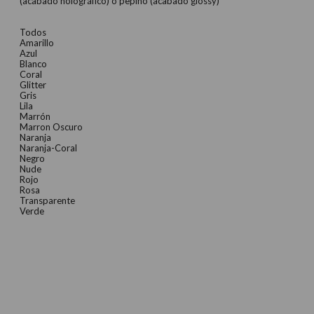
(acabado holográfico) o pepino (acabado glossy)
Todos
Amarillo
Azul
Blanco
Coral
Glitter
Gris
Lila
Marrón
Marron Oscuro
Naranja
Naranja-Coral
Negro
Nude
Rojo
Rosa
Transparente
Verde