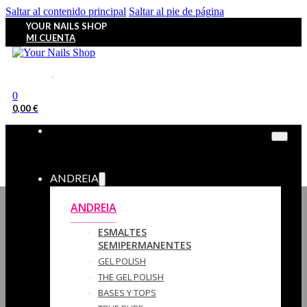
Saltar al contenido principal
Saltar al pie de página
YOUR NAILS SHOP
MI CUENTA
0
0,00
€
ANDREIA
ANDREIA
ESMALTES
SEMIPERMANENTES
GEL POLISH
THE GEL POLISH
BASES Y‎ TOPS