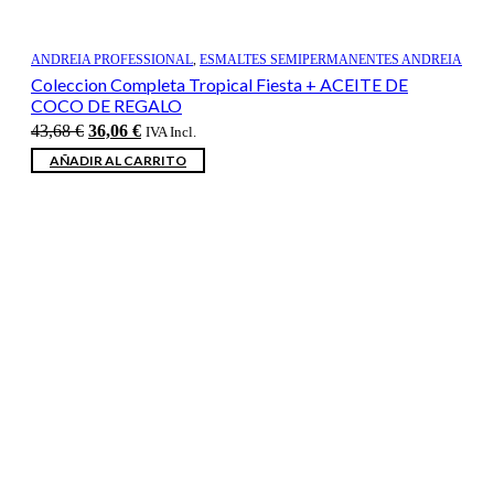
ANDREIA PROFESSIONAL
,
ESMALTES SEMIPERMANENTES ANDREIA
Coleccion Completa Tropical Fiesta + ACEITE DE
COCO DE REGALO
El
El
43,68
€
36,06
€
IVA Incl.
precio
precio
AÑADIR AL CARRITO
original
actual
era:
es:
43,68 €.
36,06 €.