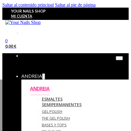
Saltar al contenido principal
Saltar al pie de página
YOUR NAILS SHOP
MI CUENTA
0
0,00
€
ANDREIA
ANDREIA
ESMALTES
SEMIPERMANENTES
GEL POLISH
THE GEL POLISH
BASES Y‎ TOPS