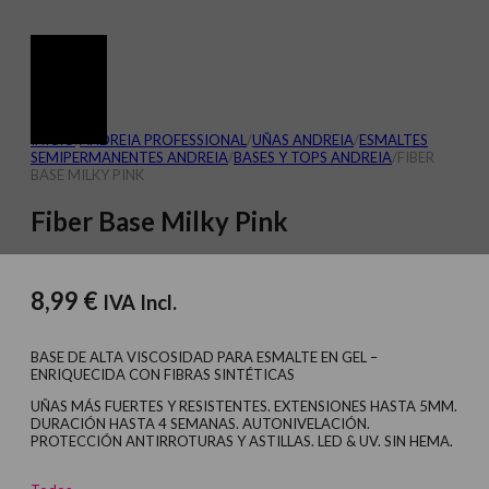
INICIO
/
ANDREIA PROFESSIONAL
/
UÑAS ANDREIA
/
ESMALTES
SEMIPERMANENTES ANDREIA
/
BASES Y‎ TOPS ANDREIA
/
FIBER
BASE MILKY PINK
Fiber Base Milky Pink
8,99
€
IVA Incl.
BASE DE ALTA VISCOSIDAD PARA ESMALTE EN GEL –
ENRIQUECIDA CON FIBRAS SINTÉTICAS
UÑAS MÁS FUERTES Y RESISTENTES. EXTENSIONES HASTA 5MM.
DURACIÓN HASTA 4 SEMANAS. AUTONIVELACIÓN.
PROTECCIÓN ANTIRROTURAS Y ASTILLAS. LED & UV. SIN HEMA.