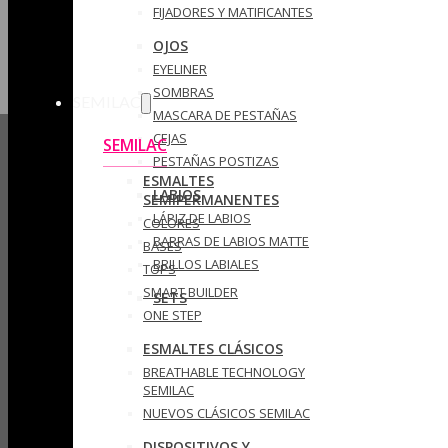
FIJADORES Y MATIFICANTES
OJOS
EYELINER
SOMBRAS
SEMILAC
MASCARA DE PESTAÑAS
CEJAS
SEMILAC
PESTAÑAS POSTIZAS
ESMALTES
LABIOS
SEMIPERMANENTES
LÁPIZ DE LABIOS
COLORES
BARRAS DE LABIOS MATTE
BASES
BRILLOS LABIALES
TOPS
SMART BUILDER
SETS
ONE STEP
ESMALTES CLÁSICOS
BREATHABLE TECHNOLOGY
SEMILAC
NUEVOS CLÁSICOS SEMILAC
DISPOSITIVOS Y