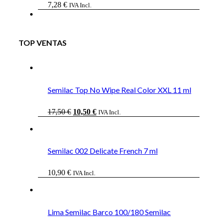
7,28
€
IVA Incl.
TOP VENTAS
Semilac Top No Wipe Real Color XXL 11 ml
El
El
17,50
€
10,50
€
IVA Incl.
precio
precio
original
actual
era:
es:
17,50 €.
10,50 €.
Semilac 002 Delicate French 7 ml
10,90
€
IVA Incl.
Lima Semilac Barco 100/180 Semilac