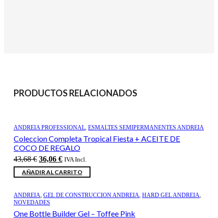
PRODUCTOS RELACIONADOS
ANDREIA PROFESSIONAL
,
ESMALTES SEMIPERMANENTES ANDREIA
Coleccion Completa Tropical Fiesta + ACEITE DE
COCO DE REGALO
El
El
43,68
€
36,06
€
IVA Incl.
precio
precio
AÑADIR AL CARRITO
original
actual
era:
es:
43,68 €.
36,06 €.
ANDREIA
,
GEL DE CONSTRUCCION ANDREIA
,
HARD GEL ANDREIA
,
NOVEDADES
One Bottle Builder Gel – Toffee Pink