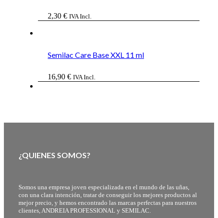
2,30
€
IVA Incl.
Semilac Care Base XXL 11 ml
16,90
€
IVA Incl.
¿QUIENES SOMOS?
Somos una empresa joven especializada en el mundo de las uñas,
con una clara intención, tratar de conseguir los mejores productos al
mejor precio, y hemos encontrado las marcas perfectas para nuestros
clientes, ANDREIA PROFESSIONAL y SEMILAC.