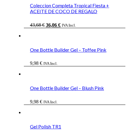
Coleccion Completa Tropical Fiesta +
ACEITE DE COCO DE REGALO
El
El
43,68
€
36,06
€
IVA Incl.
precio
precio
original
actual
era:
es:
43,68 €.
36,06 €.
One Bottle Builder Gel – Toffee Pink
9,98
€
IVA Incl.
One Bottle Builder Gel – Blush Pink
9,98
€
IVA Incl.
Gel Polish TR1