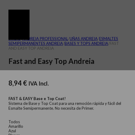
INICIO
/
ANDREIA PROFESSIONAL
/
UÑAS ANDREIA
/
ESMALTES
SEMIPERMANENTES ANDREIA
/
BASES Y‎ TOPS ANDREIA
/
FAST
AND EASY TOP ANDREIA
Fast and Easy Top Andreia
8,94
€
IVA Incl.
FAST & EASY Base e Top Coat!
Sistema de Base y Top Coat para una remoción rápida y fácil del
Esmalte Semipermanente. No necesita de Primer.
Todos
Amarillo
Azul