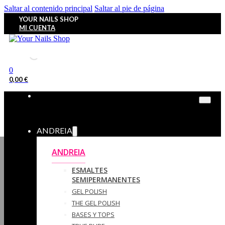
Saltar al contenido principal
Saltar al pie de página
YOUR NAILS SHOP
MI CUENTA
0
0,00
€
ANDREIA
ANDREIA
ESMALTES
SEMIPERMANENTES
GEL POLISH
THE GEL POLISH
BASES Y‎ TOPS