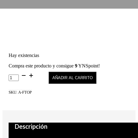
Hay existencias
Compra este producto y consigue
9
YNSpoint!
Fast
AÑADIR AL CARRITO
and
Easy
Top
SKU:
A-FTOP
Andreia
cantidad
Descripción