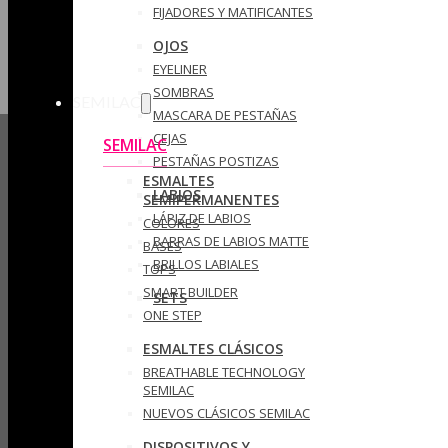
FIJADORES Y MATIFICANTES
OJOS
EYELINER
SOMBRAS
SEMILAC
MASCARA DE PESTAÑAS
CEJAS
SEMILAC
PESTAÑAS POSTIZAS
ESMALTES
LABIOS
SEMIPERMANENTES
LÁPIZ DE LABIOS
COLORES
BARRAS DE LABIOS MATTE
BASES
BRILLOS LABIALES
TOPS
SMART BUILDER
SETS
ONE STEP
ESMALTES CLÁSICOS
BREATHABLE TECHNOLOGY
SEMILAC
NUEVOS CLÁSICOS SEMILAC
DISPOSITIVOS Y