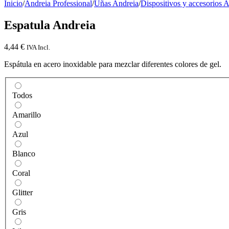
Inicio
/
Andreia Professional
/
Uñas Andreia
/
Dispositivos y accesorios 
Espatula Andreia
4,44
€
IVA Incl.
Espátula en acero inoxidable para mezclar diferentes colores de gel.
Todos
Amarillo
Azul
Blanco
Coral
Glitter
Gris