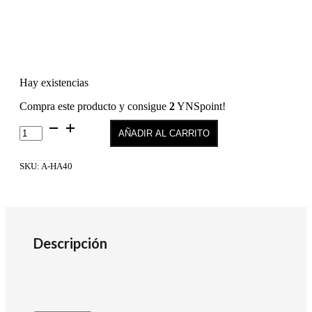
Hay existencias
Compra este producto y consigue
2
YNSpoint!
Esmalte
AÑADIR AL CARRITO
de
Uñas
Hipoalergenico
SKU:
A-HA40
10,5ML
-40
cantidad
Descripción