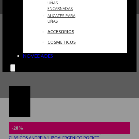
UÑAS
ENCARNADAS
ALICATES PARA
UÑAS
ACCESORIOS
COSMETICOS
NOVEDADES
-20%
INICIO
/
ANDREIA PROFESSIONAL
/
UÑAS ANDREIA
/
ESMALTES
CLÁSICOS ANDREIA
/
HIPOALERGENICO POCKET