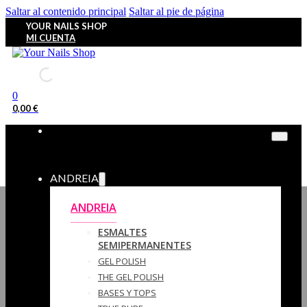
Saltar al contenido principal
Saltar al pie de página
YOUR NAILS SHOP
MI CUENTA
0
0,00
€
ANDREIA
ANDREIA
ESMALTES
SEMIPERMANENTES
GEL POLISH
THE GEL POLISH
BASES Y‎ TOPS