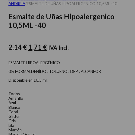
ANDREIA
/
ESMALTE DE UÑAS HIPOALERGENICO 10,5ML -40
Esmalte de Uñas Hipoalergenico
10,5ML -40
El
El
2,14
€
1,71
€
IVA Incl.
precio
precio
original
actual
ESMALTE HIPOALERGÉNICO
era:
es:
0% FORMALDEHÍDO . TOLUENO . DBP . ALCANFOR
2,14 €.
1,71 €.
Disponible en 10,5 ml.
Todos
Amarillo
Azul
Blanco
Coral
Glitter
Gris
Lila
Marrón
Marron Oscuro