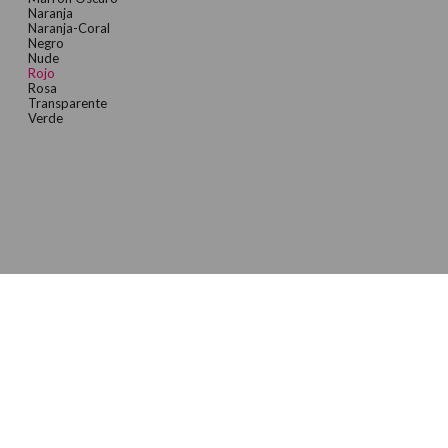
Naranja
Naranja-Coral
Negro
Nude
Rojo
Rosa
Transparente
Verde