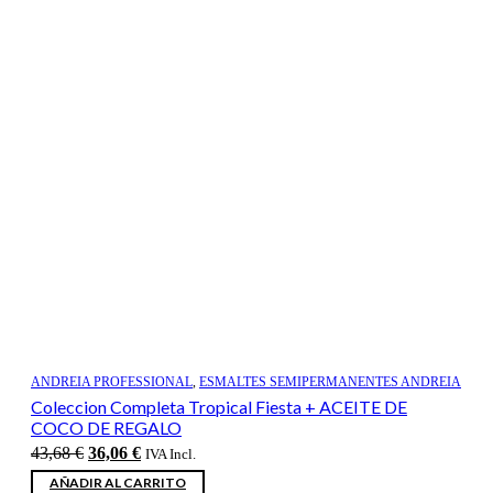
ANDREIA PROFESSIONAL
,
ESMALTES SEMIPERMANENTES ANDREIA
Coleccion Completa Tropical Fiesta + ACEITE DE
COCO DE REGALO
El
El
43,68
€
36,06
€
IVA Incl.
precio
precio
AÑADIR AL CARRITO
original
actual