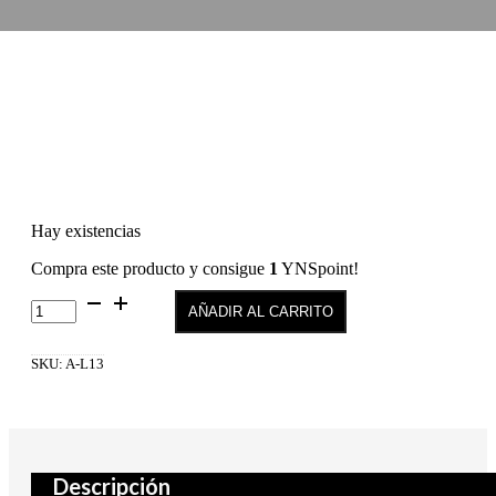
Hay existencias
Compra este producto y consigue
1
YNSpoint!
Diamond
AÑADIR AL CARRITO
Washable
Pro
File
SKU:
A-L13
100/100
cantidad
Descripción