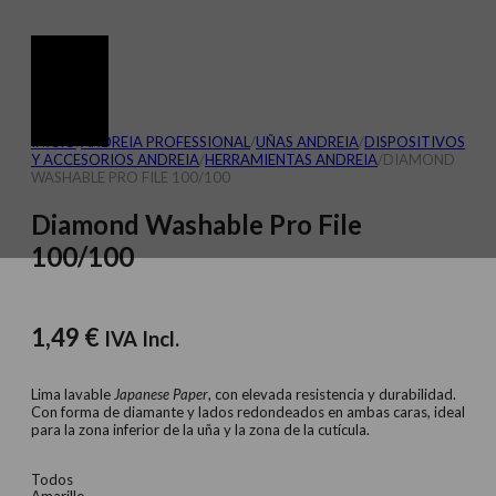
INICIO
/
ANDREIA PROFESSIONAL
/
UÑAS ANDREIA
/
DISPOSITIVOS
Y ACCESORIOS ANDREIA
/
HERRAMIENTAS ANDREIA
/
DIAMOND
WASHABLE PRO FILE 100/100
Diamond Washable Pro File
100/100
1,49
€
IVA Incl.
Lima lavable
Japanese Paper
, con elevada resistencia y durabilidad.
Con forma de diamante y lados redondeados en ambas caras, ideal
para la zona inferior de la uña y la zona de la cutícula.
Todos
Amarillo