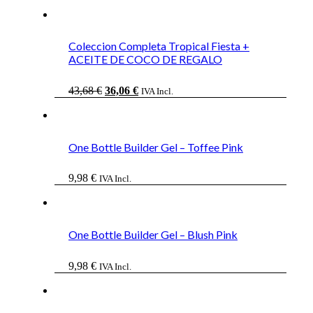
Coleccion Completa Tropical Fiesta +
ACEITE DE COCO DE REGALO
El
El
43,68
€
36,06
€
IVA Incl.
precio
precio
original
actual
era:
es:
43,68 €.
36,06 €.
One Bottle Builder Gel – Toffee Pink
9,98
€
IVA Incl.
One Bottle Builder Gel – Blush Pink
9,98
€
IVA Incl.