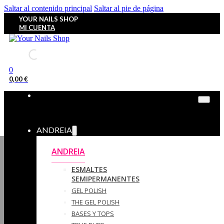
Saltar al contenido principal
Saltar al pie de página
YOUR NAILS SHOP
MI CUENTA
0
0,00
€
ANDREIA
ANDREIA
ESMALTES
SEMIPERMANENTES
GEL POLISH
THE GEL POLISH
BASES Y‎ TOPS