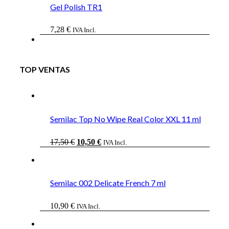
Gel Polish TR1
7,28
€
IVA Incl.
TOP VENTAS
Semilac Top No Wipe Real Color XXL 11 ml
El
El
17,50
€
10,50
€
IVA Incl.
precio
precio
original
actual
era:
es:
17,50 €.
10,50 €.
Semilac 002 Delicate French 7 ml
10,90
€
IVA Incl.