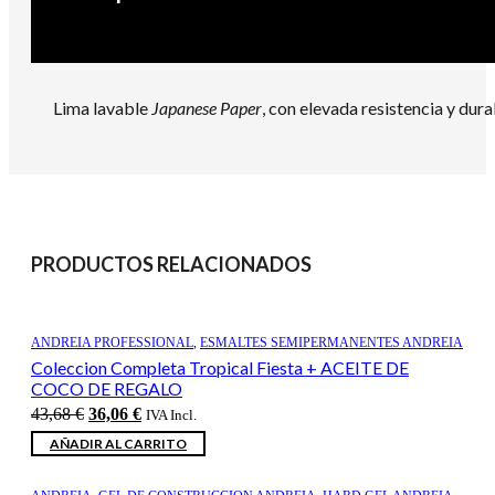
Lima lavable
Japanese Paper
, con elevada resistencia y dur
PRODUCTOS RELACIONADOS
ANDREIA PROFESSIONAL
,
ESMALTES SEMIPERMANENTES ANDREIA
Coleccion Completa Tropical Fiesta + ACEITE DE
COCO DE REGALO
El
El
43,68
€
36,06
€
IVA Incl.
precio
precio
AÑADIR AL CARRITO
original
actual
era:
es:
43,68 €.
36,06 €.