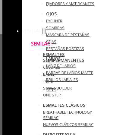
FIJADORES Y MATIFICANTES
OJOS
EYELINER
SOMBRAS
SEMILAC
MASCARA DE PESTAÑAS
CEJAS
SEMILAC
PESTAÑAS POSTIZAS
ESMALTES
LABIOS
SEMIPERMANENTES
LÁPIZ DE LABIOS
COLORES
BARRAS DE LABIOS MATTE
BASES
BRILLOS LABIALES
TOPS
SMART BUILDER
SETS
ONE STEP
ESMALTES CLÁSICOS
BREATHABLE TECHNOLOGY
SEMILAC
NUEVOS CLÁSICOS SEMILAC
DISPOSITIVOS Y